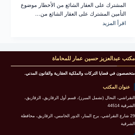
المشترك على العقار الشائع من الأخطار موضوع
التأمين المشترك على العقار الشائع من…
شرح
اقرأ المزيد
عملي
لـ
التأمين
مكتب عبدالعزيز حسين عمار للمحاماة
المشترك
على
متخصصون في قضايا التركات والملكية العقارية والقانون المدني.
العقار
عنوان المكتب
وأهم
النقراشي، النحال (تشمل المبرز)، قسم أول الزقازيق، الزقازيق،
الأخطاء
الشرقية 44514
التي
29 شارع النقراشي، برج المنار، الدور الخامس، الزقازيق، محافظة
يجب
الشرقية
تجنبها