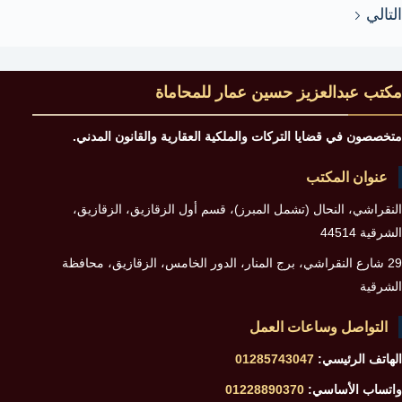
التالي
دعوى
الريع
في
مكتب عبدالعزيز حسين عمار للمحاماة
القانون
أمام
متخصصون في قضايا التركات والملكية العقارية والقانون المدني.
المحكمة
عنوان المكتب
النقراشي، النحال (تشمل المبرز)، قسم أول الزقازيق، الزقازيق،
الشرقية 44514
29 شارع النقراشي، برج المنار، الدور الخامس، الزقازيق، محافظة
الشرقية
التواصل وساعات العمل
الهاتف الرئيسي:
01285743047
واتساب الأساسي:
01228890370