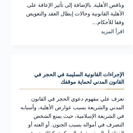
وناقص الأهلية. بالإضافة إلى تأثير الإعاقة على
تجنبها
الأهلية القانونية وحالات إبطال العقد والتعويض
وفقا للأحكام…
كيفية
اقرأ المزيد
التعامل
مع
بطلان
عقود
الإجراءات القانونية السليمة في الحجر في
القيم
القانون المدني لحماية موقفك
والوصي
وإثبات
تعرف علي مفهوم دعوي الحجر في القانون
الدفاع
المدني والشريعة بسبب عوارض الأهلية، وأسبابه
في الشريعة الإسلامية، حيث يمنع الشخص
أمام
التصرف في أمواله بسبب الجنون. أو العته أو
المحكمة