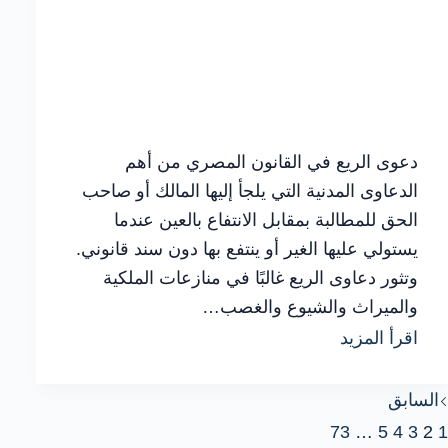
دعوى الريع في القانون المصري من أهم
الدعاوى المدنية التي يلجأ إليها المالك أو صاحب
الحق للمطالبة بمقابل الانتفاع بالعين عندما
يستولي عليها الغير أو ينتفع بها دون سند قانوني.
وتثور دعاوى الريع غالبًا في منازعات الملكية
والميراث والشيوع والغصب…
الشروط
اقرأ المزيد
والإجراءات
السابق
القانونية
73
…
5
4
3
2
1
لقبول