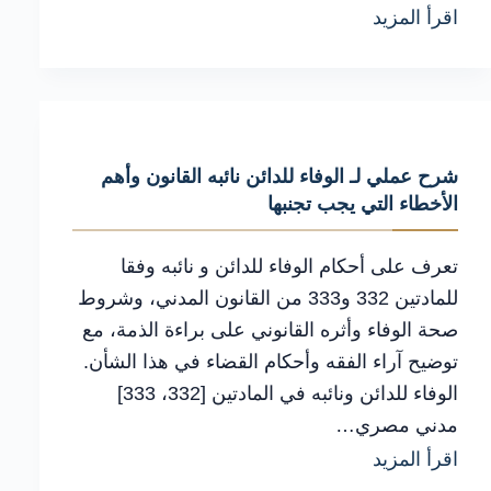
الإجراءات
اقرأ المزيد
القانونية
السليمة
في
رفض
شرح عملي لـ الوفاء للدائن نائبه القانون وأهم
الدائن
الأخطاء التي يجب تجنبها
قبول
الوفاء
تعرف على أحكام الوفاء للدائن و نائبه وفقا
لحماية
للمادتين 332 و333 من القانون المدني، وشروط
صحة الوفاء وأثره القانوني على براءة الذمة، مع
موقفك
توضيح آراء الفقه وأحكام القضاء في هذا الشأن.
الوفاء للدائن ونائبه في المادتين [332، 333]
مدني مصري…
شرح
اقرأ المزيد