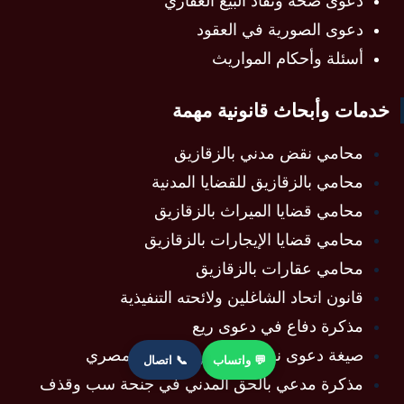
دعوى صحة ونفاذ البيع العقاري
دعوى الصورية في العقود
أسئلة وأحكام المواريث
خدمات وأبحاث قانونية مهمة
محامي نقض مدني بالزقازيق
محامي بالزقازيق للقضايا المدنية
محامي قضايا الميراث بالزقازيق
محامي قضايا الإيجارات بالزقازيق
محامي عقارات بالزقازيق
قانون اتحاد الشاغلين ولائحته التنفيذية
مذكرة دفاع في دعوى ريع
صيغة دعوى نفقة عدة في القانون المصري
💬 واتساب
📞 اتصال
مذكرة مدعي بالحق المدني في جنحة سب وقذف