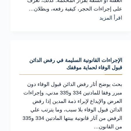
الغفلة أو السفه بقرار المحكمة. كذلك، تعرف
على إجراءات الحجر، كيفية رفعه، وبطلان…
الإجراءات
اقرأ المزيد
القانونية
السليمة
في
الحجر
الإجراءات القانونية السليمة في رفض الدائن
في
قبول الوفاء لحماية موقفك
القانون
المدني
بحث يوضح أثار رفض الدائن قبول الوفاء دون
لحماية
مبرر وفقا للمادتين 334 و335 مدني، وإجراءات
العرض والإيداع لإبراء ذمة المدين إذا رفض
موقفك
الدائن قبول الوفاء بلا سبب، وما يترتب علي
الرفض من آثار قانونية بينتها المادتين 334 و335
من القانون…