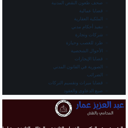
صحف طعون النقض المدنية
قضايا عمالية
الملكية العقارية
تنفيذ أحكام مدني
شركات وتجارة
طرد للغصب وحيازة
الأحوال الشخصية
قضايا الإيجارات
الصورية في القانون المدني
الضرائب
قضايا ميراث وتقسيم التركات
صيغ الدعاوى والعقود