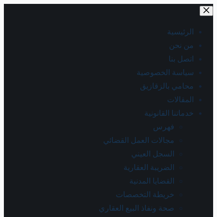
الرئيسية
من نحن
اتصل بنا
سياسة الخصوصية
محامي بالزقازيق
المقالات
خدماتنا القانونية
فهرس
مجالات العمل القضائي
السجل العيني
الضريبة العقارية
القضايا المدنية
خريطة التخصصات
صحة ونفاذ البيع العقاري