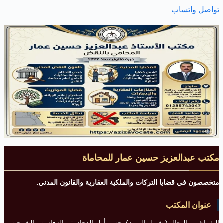
تواصل واتساب
مكتب عبدالعزيز حسين عمار للمحاماة
متخصصون في قضايا التركات والملكية العقارية والقانون المدني.
عنوان المكتب
النقراشي، النحال (تشمل المبرز)، قسم أول الزقازيق، الزقازيق، الشرقية