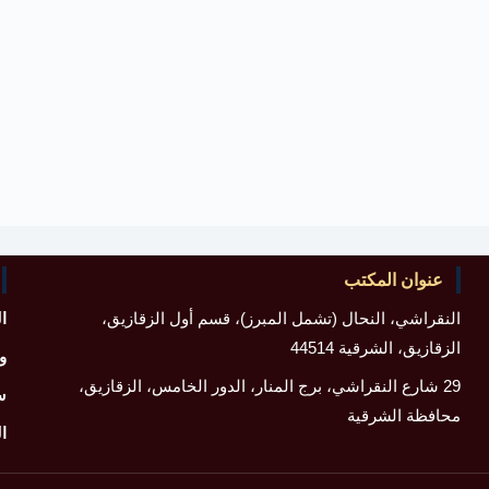
عنوان المكتب
النقراشي، النحال (تشمل المبرز)، قسم أول الزقازيق،
ا
الزقازيق، الشرقية 44514
و
29 شارع النقراشي، برج المنار، الدور الخامس، الزقازيق،
س
محافظة الشرقية
ا