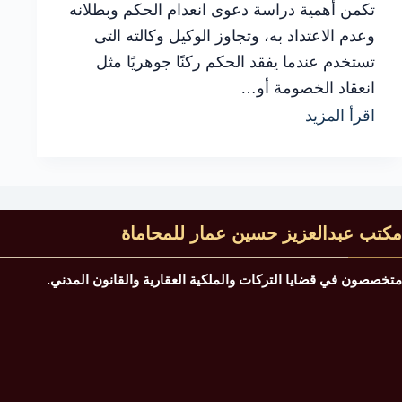
تكمن أهمية دراسة دعوى انعدام الحكم وبطلانه
وعدم الاعتداد به، وتجاوز الوكيل وكالته التى
تستخدم عندما يفقد الحكم ركنًا جوهريًا مثل
انعقاد الخصومة أو…
دعوى
اقرأ المزيد
انعدام
الحكم
وبطلانه
نصائح
مكتب عبدالعزيز حسين عمار للمحاماة
مهمة
متخصصون في قضايا التركات والملكية العقارية والقانون المدني.
لحماية
حقوقك
القانونية