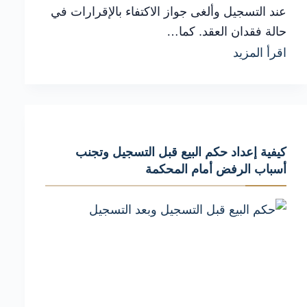
عند التسجيل وألغى جواز الاكتفاء بالإقرارات في
حالة فقدان العقد. كما…
النص
اقرأ المزيد
الكامل
لـ
المنشور
الفني
كيفية إعداد حكم البيع قبل التسجيل وتجنب
4
أسباب الرفض أمام المحكمة
لسنة
2025:
التعليمات
الجديدة
وتأثيرها
القانوني