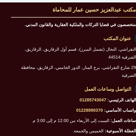
الملكية
مكتب عبدالعزيز حسين عمار للمحاماة
بعقد
البيع
متخصصون في قضايا التركات والملكية العقارية والقانون المدني.
وتجنب
عنوان المكتب
أسباب
النقراشي، النحال (تشمل المبرز)، قسم أول الزقازيق، الزقازيق،
الرفض
الشرقية 44514
أمام
29 شارع النقراشي، برج المنار، الدور الخامس، الزقازيق، محافظة
المحكمة
الشرقية
التواصل وساعات العمل
الهاتف الرئيسي:
01285743047
واتساب الأساسي:
01228890370
ساعات العمل:
السبت إلى الأربعاء من 12:00 م إلى 3:00 م.
العطلة الأسبوعية:
الخميس والجمعة.