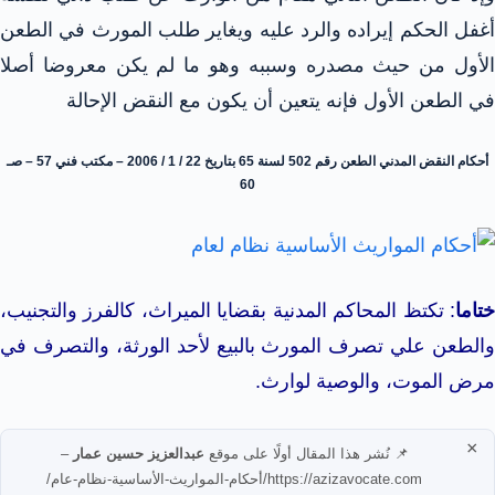
أغفل الحكم إيراده والرد عليه ويغاير طلب المورث في الطعن
الأول من حيث مصدره وسببه وهو ما لم يكن معروضا أصلا
في الطعن الأول فإنه يتعين أن يكون مع النقض الإحالة
أحكام النقض المدني الطعن رقم 502 لسنة 65 بتاريخ 22 / 1 / 2006 – مكتب فني 57 – صـ
60
ختاما
: تكتظ المحاكم المدنية بقضايا الميراث، كالفرز والتجنيب،
والطعن علي تصرف المورث بالبيع لأحد الورثة، والتصرف في
مرض الموت، والوصية لوارث.
×
📌 نُشر هذا المقال أولًا على موقع
عبدالعزيز حسين عمار
–
https://azizavocate.com/أحكام-المواريث-الأساسية-نظام-عام/