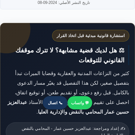
تاريخ النشر الأصلي: 2024-09-08
استشارة قانونية مبدئية قبل اتخاذ القرار
⚖️ هل لديك قضية مشابهة؟ لا تترك موقفك
القانوني للتوقعات
كثير من النزاعات المدنية والعقارية وقضايا الميراث تبدأ
بتفصيل صغير، لكن هذا التفصيل قد يغيّر مسار الدعوى
بالكامل. قبل رفع دعوى، أو تقديم طعن، أو توقيع اتفاق،
احصل على تقييم قانوني دقيق من مكتب الأستاذ
عبدالعزيز
💬 واتساب
📞 اتصال
حسين عمار المحامي بالنقض والإدارية العليا
.
✍️ إعداد ومراجعة: عبدالعزيز حسين عمار - المحامي بالنقض