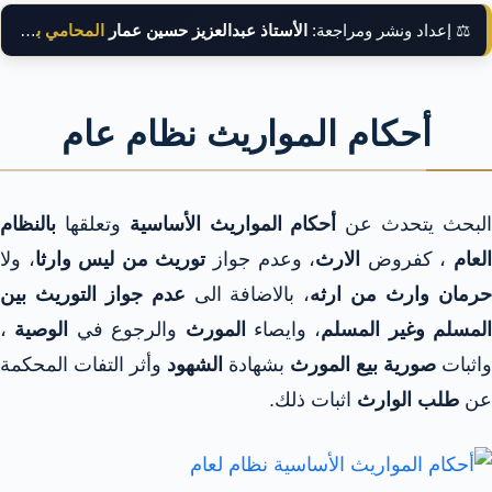
⚖️ إعداد ونشر ومراجعة:
الأستاذ عبدالعزيز حسين عمار
المحامي بالنقض
أحكام المواريث نظام عام
لبحث يتحدث عن
أحكام المواريث الأساسية
وتعلقها
بالنظام
لعام
، كفروض
الارث
، وعدم جواز
توريث من ليس وارثا
، ولا
رمان وارث من ارثه
، بالاضافة الى
عدم جواز التوريث بين
المسلم وغير المسلم
، وايصاء
المورث
والرجوع في
الوصية
،
واثبات
صورية
بيع المورث
بشهادة
الشهود
وأثر التفات المحكمة
عن
طلب الوارث
اثبات ذلك.