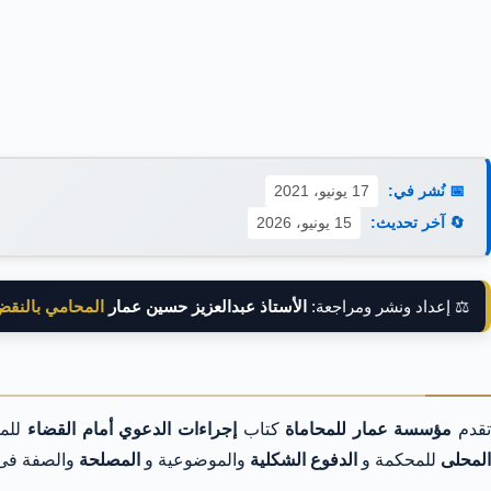
📅 نُشر في:
17 يونيو، 2021
🔄 آخر تحديث:
15 يونيو، 2026
⚖️ إعداد ونشر ومراجعة:
الأستاذ عبدالعزيز حسين عمار
المحامي بالنق
قدم
مؤسسة عمار للمحاماة
كتاب
إجراءات الدعوي أمام القضاء
للم
المحلى
للمحكمة و
الدفوع الشكلية
والموضوعية و
المصلحة
والصفة ف