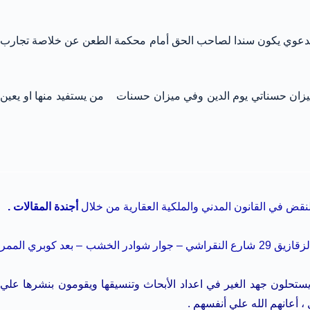
دعوي يكون سندا لصاحب الحق أمام محكمة الطعن عن خلاصة تجارب
 ميزان حسناتي يوم الدين وفي ميزان حسنات من يستفيد منها او يعين
لنقض في القانون المدني والملكية العقارية من خلال
أجندة المقالات
.
) وزيارتنا بمكتبنا الكائن مقره مدينة الزقازيق 29 شارع النقراشي – جوار شوادر الخشب – بعد كوبري الممر
ض الأشخاص الذين يستحلون جهد الغير في اعداد الأبحاث وتنسيقها ويقومون بنشرها علي
 أعانهم الله علي أنفسهم .