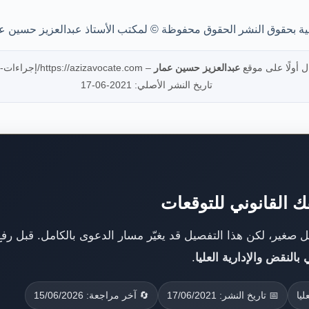
ة بحقوق النشر الحقوق محفوظة © لمكتب الأستاذ عبدالعزيز حسين ع
ال أولًا على موقع
عبدالعزيز حسين عمار
–
https://azizavocate.com/إجراءات-الدعوي-أمام-القضاء/
تاريخ النشر الأصلي: 2021-06-17
ك القانوني للتوقعات
صيل صغير، لكن هذا التفصيل قد يغيّر مسار الدعوى بالكامل. قبل ر
النقض والإدارية العليا
.
يا
📅 تاريخ النشر: 17/06/2021
🔄 آخر مراجعة: 15/06/2026