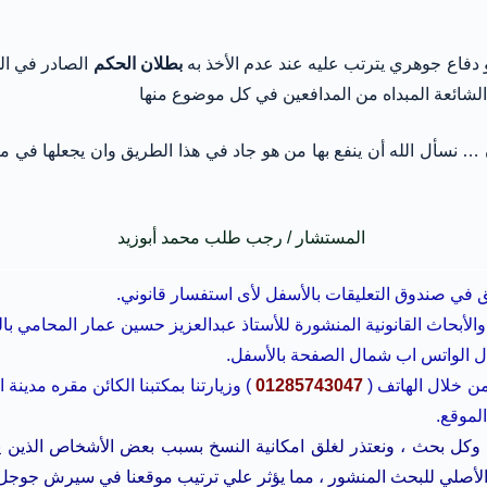
و دفاع جوهري يترتب عليه عند عدم الأخذ به
بطلان الحكم
الصادر في ال
الشائعة المبداه من المدافعين في كل موضوع منها
ن … نسأل الله أن ينفع بها من هو جاد في هذا الطريق وان يجعلها في
المستشار / رجب طلب محمد أبوزيد
ق في صندوق التعليقات بالأسفل لأى استفسار قانوني.
والأبحاث القانونية المنشورة للأستاذ عبدالعزيز حسين عمار المحامي با
ال الواتس اب شمال الصفحة بالأسفل.
ن خلال الهاتف (
01285743047
الموقع.
أيقونة التحميل pdf في نهاية كل مقال وكل بحث ، ونعتذر لغلق امكانية النسخ بسبب بع
الأصلي للبحث المنشور ، مما يؤثر علي ترتيب موقعنا في سيرش جوجل ،