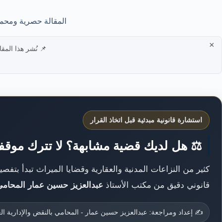
المقالة حصرية ومحمي
×
📌 نُشر هذا المق
استشارة قانونية مبدئية قبل اتخاذ القرار
⚖️ هل لديك قضية مشابهة؟ لا تترك موقف
كثير من النزاعات المدنية والعقارية وقضايا الميراث تبدأ بتف
قانوني دقيق من مكتب الأستاذ
عبدالعزيز حسين عمار المحامي ب
✍️ إعداد ومراجعة: عبدالعزيز حسين عمار - المحامي بالنقض والإدارية العل