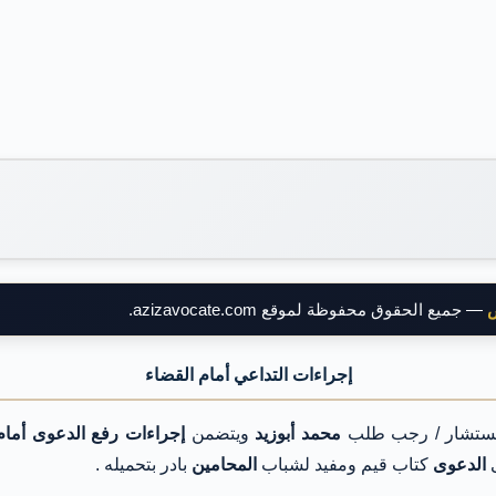
ض
— جميع الحقوق محفوظة لموقع azizavocate.com.
إجراءات التداعي أمام القضاء
ستشار / رجب طلب
محمد أبوزيد
ويتضمن
إجراءات رفع الدعوى أمام
ى
الدعوى
كتاب قيم ومفيد لشباب
المحامين
بادر بتحميله .