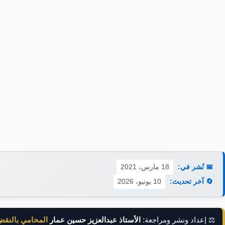
📅 نُشر في:
18 مارس، 2021
🔄 آخر تحديث:
10 يونيو، 2026
⚖️ إعداد ونشر ومراجعة:
الأستاذ عبدالعزيز حسين عمار
المحامي بالنق