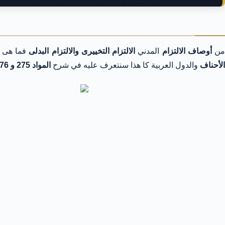
ن
أوصاف الالتزام
المدني
الالتزام التخييرى والالتزام البدلى
فما هى
الأحناف
والدول العربية كا هذا سنتعرف عليه في شرح
المواد 275 و 276 و 277 و 278 مدني