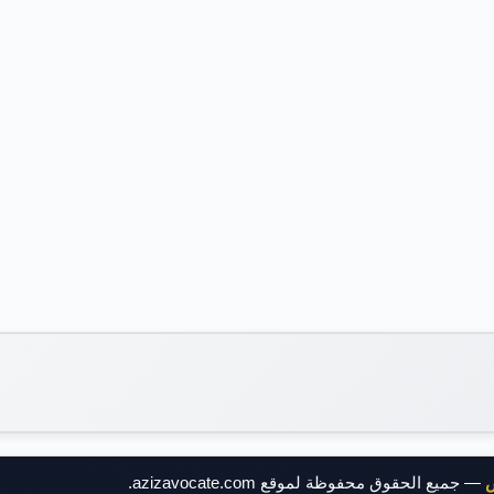
ض
— جميع الحقوق محفوظة لموقع azizavocate.com.