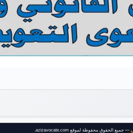
ض
— جميع الحقوق محفوظة لموقع azizavocate.com.