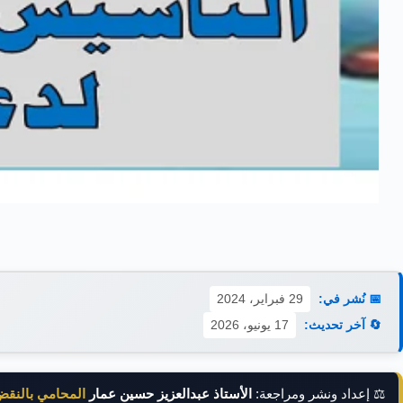
📅 نُشر في:
29 فبراير، 2024
🔄 آخر تحديث:
17 يونيو، 2026
⚖️ إعداد ونشر ومراجعة:
الأستاذ عبدالعزيز حسين عمار
المحامي بالنق