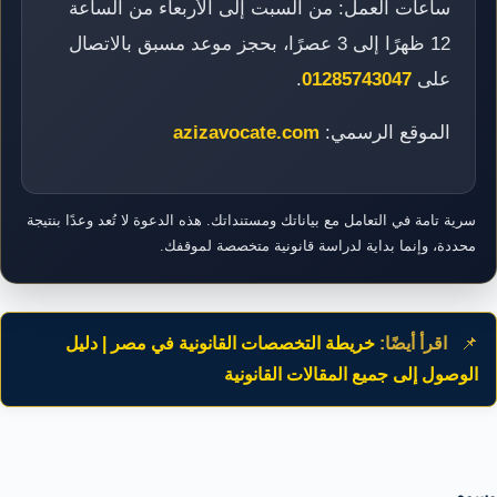
ساعات العمل: من السبت إلى الأربعاء من الساعة
12 ظهرًا إلى 3 عصرًا، بحجز موعد مسبق بالاتصال
على
01285743047
.
الموقع الرسمي:
azizavocate.com
سرية تامة في التعامل مع بياناتك ومستنداتك. هذه الدعوة لا تُعد وعدًا بنتيجة
محددة، وإنما بداية لدراسة قانونية متخصصة لموقفك.
📌
اقرأ أيضًا:
خريطة التخصصات القانونية في مصر | دليل
الوصول إلى جميع المقالات القانونية
وسوم