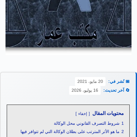
📅 نُشر في:
20 مايو، 2021
🔄 آخر تحديث:
16 يوليو، 2026
محتويات المقال
إخفاء
1
شروط التصرف القانوني محل الوكالة
2
ما هو الأثر المترتب على بطلان الوكالة التي لم تتوافر فيها