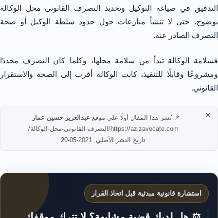
التدقيق في صياغة التوكيل وتحديد التصرف القانوني محل الوكالة
بوضوح، حتى لا تنشأ منازعات حول حدود سلطة الوكيل أو صحة
التصرف الصادر عنه.
فسلامة الوكالة تبدأ من سلامة محلها، وكلما كان التصرف محددًا
ومشروعًا وقابلًا للتنفيذ، كانت الوكالة أقرب إلى الصحة والاستقرار
القانوني.
×
📌 نُشر هذا المقال أولًا على موقع
عبدالعزيز حسين عمار
–
https://azizavocate.com/التصرف-القانوني-محل-الوكالة/
تاريخ النشر الأصلي: 2021-05-20
استشارة قانونية مبدئية قبل اتخاذ القرار
⚖️ هل لديك قضية مشابهة؟ لا تترك موقفك