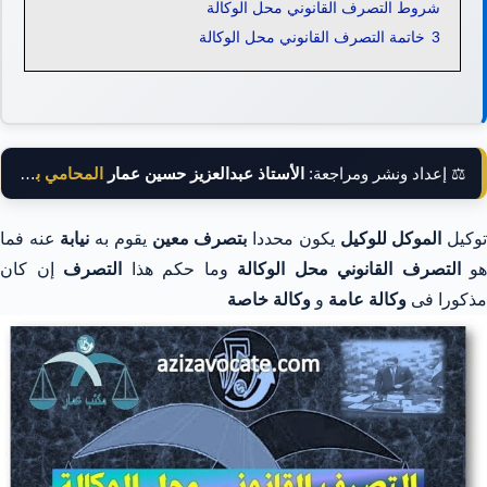
شروط التصرف القانوني محل الوكالة
3
خاتمة التصرف القانوني محل الوكالة
⚖️ إعداد ونشر ومراجعة:
الأستاذ عبدالعزيز حسين عمار
المحامي بالنقض
وكيل
الموكل للوكيل
يكون محددا
بتصرف معين
يقوم به
نيابة
عنه فما
هو
التصرف القانوني محل الوكالة
وما حكم هذا
التصرف
إن كان
مذكورا فى
وكالة عامة
و
وكالة خاصة