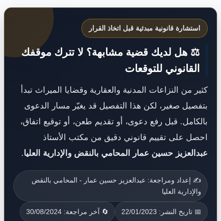
استشارة قانونية مبدئية قبل اتخاذ القرار
⚖️ هل لديك قضية مشابهة؟ لا تترك موقفك
القانوني للتوقعات
كثير من النزاعات المدنية والعقارية وقضايا الميراث تبدأ
بتفصيل صغير، لكن هذا التفصيل قد يغيّر مسار الدعوى
بالكامل. قبل رفع دعوى، أو تقديم طعن، أو توقيع اتفاق،
احصل على تقييم قانوني دقيق من مكتب الأستاذ
عبدالعزيز حسين عمار المحامي بالنقض والإدارية العليا
.
✍️ إعداد ومراجعة: عبدالعزيز حسين عمار - المحامي بالنقض
والإدارية العليا
📅 تاريخ النشر: 22/01/2023
🔄 آخر مراجعة: 30/08/2024