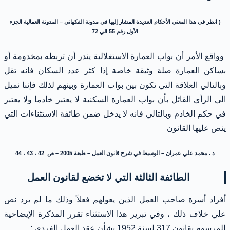
( انظر في هذا المعني الأحكام العديدة المشار إليها في مدونة الفكهاني – المدونة العمالية الجزء
الأول رقم 55 الي 72
وواقع الأمر أن بواب العمارة الاستغلالية يندر أن تربطه بمخدومة أو
بساكن العمارة صلة وثيقة خاصة إذا كثر عدد السكان فانه تقل
وبالتالي العلاقة التي تكون بين بواب العمارة وبينهم لذلك فإننا نميل
الي الرأي القائل بأن بواب العمارة السكنية لا يعتبر خادما ولا يعتبر
في حكم الخادم وبالتالي فانه لا يدخل ضمن طائفة الاستثناءات التي
ينص عليها القانون
د . محمد علي عمران – الوسيط في شرح قانون العمل – طبعة 2005 – ص 42 ، 43 ، 44
الطائفة الثالثة التي لا تخضع لقانون العمل
أفراد أسرة صاحب العمل الذين يعولهم فعلاً وذلك ما لم يرد نص
علي خلاف ذلك ، وفي تبرير هذا الاستثناء تقرر المذكرة الإيضاحية
للمرسوم بقانون 317 لسنة 1952 بشأن عقد العمل الفردي :