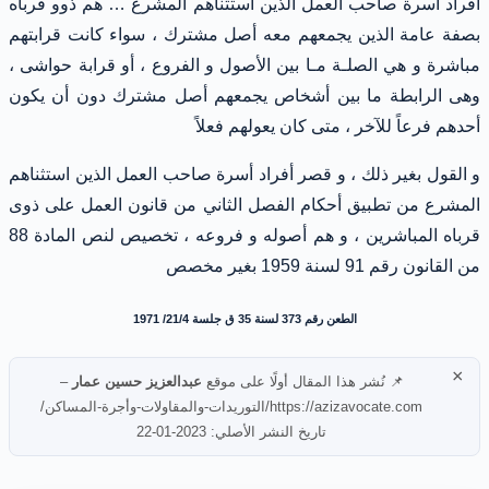
أفراد أسرة صاحب العمل الذين استثناهم المشرع … هم ذوو قرباه
بصفة عامة الذين يجمعهم معه أصل مشترك ، سواء كانت قرابتهم
مباشرة و هي الصلـة مـا بين الأصول و الفروع ، أو قرابة حواشى ،
وهى الرابطة ما بين أشخاص يجمعهم أصل مشترك دون أن يكون
أحدهم فرعاً للآخر ، متى كان يعولهم فعلاً
و القول بغير ذلك ، و قصر أفراد أسرة صاحب العمل الذين استثناهم
المشرع من تطبيق أحكام الفصل الثاني من قانون العمل على ذوى
قرباه المباشرين ، و هم أصوله و فروعه ، تخصيص لنص المادة 88
من القانون رقم 91 لسنة 1959 بغير مخصص
الطعن رقم 373 لسنة 35 ق جلسة 21/4/ 1971
×
📌 نُشر هذا المقال أولًا على موقع
عبدالعزيز حسين عمار
–
https://azizavocate.com/التوريدات-والمقاولات-وأجرة-المساكن/
تاريخ النشر الأصلي: 2023-01-22