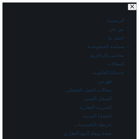
الرئيسية
من نحن
اتصل بنا
سياسة الخصوصية
محامي بالزقازيق
المقالات
خدماتنا القانونية
فهرس
مجالات العمل القضائي
السجل العيني
الضريبة العقارية
القضايا المدنية
خريطة التخصصات
صحة ونفاذ البيع العقاري