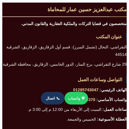
مكتب عبدالعزيز حسين عمار للمحاماة
متخصصون في قضايا التركات والملكية العقارية والقانون المدني.
عنوان المكتب
النقراشي، النحال (تشمل المبرز)، قسم أول الزقازيق، الزقازيق، الشرقية
44514
29 شارع النقراشي، برج المنار، الدور الخامس، الزقازيق، محافظة الشرقية
التواصل وساعات العمل
الهاتف الرئيسي:
01285743047
💬 واتساب
📞 اتصال
واتساب الأساسي:
01228890370
ساعات العمل:
السبت إلى الأربعاء من 12:00 م إلى 3:00 م.
العطلة الأسبوعية:
الخميس والجمعة.