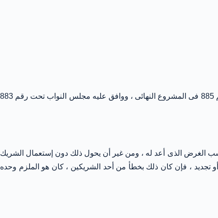
ورد هذا النص فى المادة 1182 من المشروع على وجه نطابق لما أستقر عليه فى التقنين المدنى الجديد ووافقت عليه لجنة المراجعة تحت رقم 885 فى المشروع النهائى ، ووافق عليه مجلس النواب تحت رقم 883
حسب الغرض الذى أعد له ، ومن غير أن يحول ذلك دون إستعمال الشريك
أو تجديد ، فإن كان ذلك بخطأ من أحد الشريكين ، كان هو الملزم وحده