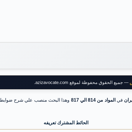
ض
— جميع الحقوق محفوظة لموقع azizavocate.com.
ران
في
المواد من 814 الي 817
وهذا البحث منصب علي شرح ضوابط 
الحائط المشترك تعريفه