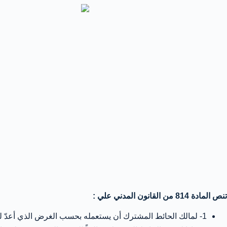
تنص المادة 814 من القانون المدني علي :
1- لمالك الحائط المشترك أن يستعمله بحسب الغرض الذي أعدّ له، وأن يضع فوقه عوارض ليسند عليها السقف دون أن يحمّل الحائط فوق طاقته.