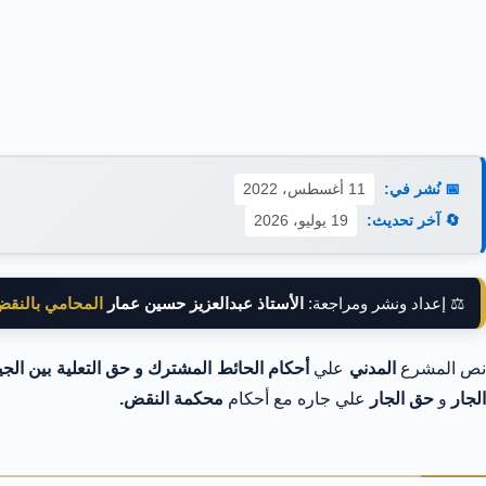
📅 نُشر في:
11 أغسطس، 2022
🔄 آخر تحديث:
19 يوليو، 2026
⚖️ إعداد ونشر ومراجعة:
الأستاذ عبدالعزيز حسين عمار
المحامي بالنق
ص المشرع
المدني
علي
أحكام الحائط المشترك و حق التعلية بين الجي
الجار
و
حق الجار
علي جاره مع أحكام
محكمة النقض.