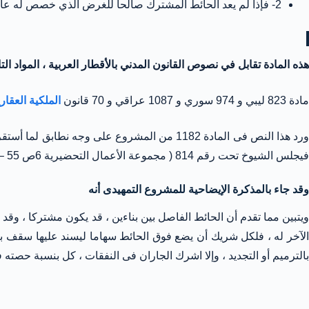
2- فإذا لم يعد الحائط المشترك صالحاً للغرض الذي خصص له عادة، فنفقة إصلاحه أو تجديده على الشركاء، كلٌ بنسبة حصته فيه.
هذه المادة تقابل في نصوص القانون المدني بالأقطار العربية ، المواد التال
مادة 823 ليبي و 974 سوري و 1087 عراقي و 70 قانون
الملكية العقار
فيجلس الشيوخ تحت رقم 814 ( مجموعة الأعمال التحضيرية 6ص 55 – ص 57)
وقد جاء بالمذكرة الإيضاحية للمشروع التمهيدى أنه
ويتبين مما تقدم أن الحائط الفاصل بين بناءين ، قد يكون مشتركا ، 
الآخر له ، فلكل شريك أن يضع فوق الحائط سهاما ليسند عليها سقف بنا
بالترميم أو التجديد ، وإلا اشرك الجاران فى النفقات ، كل بنسبة حصته 