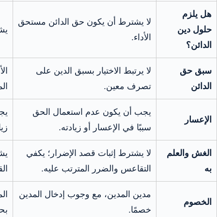
هل يلزم
لا يشترط أن يكون حق الدائن مستحق
حلول دين
يش
الأداء.
الدائن؟
سبق حق
لا يرتبط الاختيار بسبق الدين على
ال
الدائن
تصرف معين.
ال
يجب أن يكون عدم استعمال الحق
يج
الإعسار
سببًا في الإعسار أو زيادته.
زيا
الغش والعلم
لا يشترط إثبات قصد الإضرار؛ يكفي
يش
به
التقاعس والضرر المترتب عليه.
الق
مدين المدين، مع وجوب إدخال المدين
ال
الخصوم
خصمًا.
بح