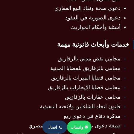
دعوى صحة ونفاذ البيع العقاري
دعوى الصورية في العقود
أسئلة وأحكام المواريث
خدمات وأبحاث قانونية مهمة
محامي نقض مدني بالزقازيق
محامي بالزقازيق للقضايا المدنية
محامي قضايا الميراث بالزقازيق
محامي قضايا الإيجارات بالزقازيق
محامي عقارات بالزقازيق
قانون اتحاد الشاغلين ولائحته التنفيذية
مذكرة دفاع في دعوى ريع
صيغة دعوى نفقة عدة في القانون المصري
💬 واتساب
📞 اتصال