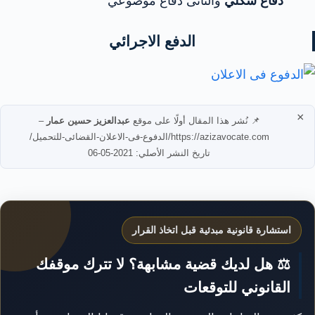
دفاع شكلي
والثانى دفاع موضوعي
الدفع الاجرائي
×
📌 نُشر هذا المقال أولًا على موقع
عبدالعزيز حسين عمار
–
https://azizavocate.com/الدفوع-فى-الاعلان-القضائى-للتحميل/
تاريخ النشر الأصلي: 2021-05-06
استشارة قانونية مبدئية قبل اتخاذ القرار
⚖️ هل لديك قضية مشابهة؟ لا تترك موقفك
القانوني للتوقعات