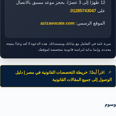
12 ظهرًا إلى 3 عصرًا، بحجز موعد مسبق بالاتصال
على
01285743047
.
الموقع الرسمي:
azizavocate.com
سرية تامة في التعامل مع بياناتك ومستنداتك. هذه الدعوة لا تُعد وعدًا بنتيجة
محددة، وإنما بداية لدراسة قانونية متخصصة لموقفك.
📌
اقرأ أيضًا:
خريطة التخصصات القانونية في مصر | دليل
الوصول إلى جميع المقالات القانونية
وسوم