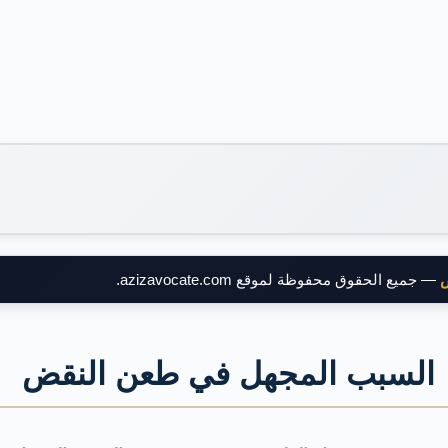
ض
— جميع الحقوق محفوظة لموقع azizavocate.com.
السبب المجهل في طعن النقض