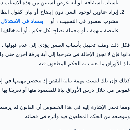
بأسباب استئنافه أو أنه عرض لسببين من هذه الأسباب
دو
إيراد عناوين لوجوه النعي دون إيضاح أو بيان كقول الطاع
مشوب بقصور في التسبيب ، أو
بفساد في الاستدلال
،
غامضة مبهمة ، أو مجملة تصلح لكل حكم ، أو أنه
خالف ال
كل ذلك ومثله تجهيل بأسباب الطعن يؤدى إلى عدم قبولها . و
ذاتها فإن لا تجوز الإحالة في شرحها إلى أية ورقة أخرى حت
تلك الأوراق ما تعيب به الحكم
المطعون فيه
كذلك فإن تلك ليست مهمة نيابة النقض إذ تنحصر مهمتها في إب
غموض من خلال درس الأوراق بيانا للمقصود منها أو تعريفا بها
ومما تجدر الإشارة إليه فى هذا الخصوص أن القانون لم ير
وموضعه من الحكم المطعون فيه وأثره في قضائه