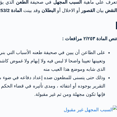
عرف علي ماهية
السبب المجهل
في صحيفة
الطعن
الذي يؤ
النقض
بيان
القصور
أو الاخلال أو
البطلان
وقد بينت
المادة 253/2 مرافعات
تنص المادة ٢/٢٥٣ مرافعات :
على الطاعن أن يبين في صحيفة طعنه الأسباب التي بني ع
وتعيينها تعيينا واضحا لا لبس فيه ولا إبهام ولا غموض ك
الذى شابه وموضع هذا العيب منه
وذلك حتى يتسنى للمطعون ضده إعداد دفاعه في ضوء ما ع
التقرير بوجوده أو انتفائه ، ومدى تأثيره في قضاء الحكم
فإنها تكون مجهلة ومن ثم غير مقبولة.