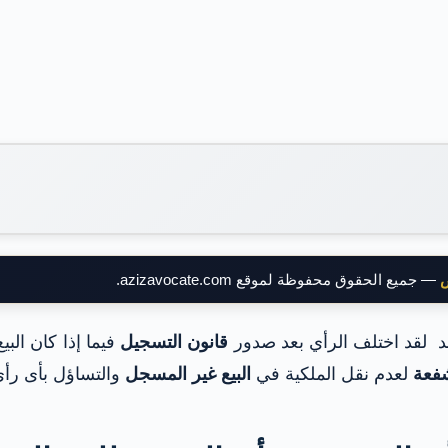
ض
— جميع الحقوق محفوظة لموقع azizavocate.com.
 لقد اختلف الرأي بعد صدور
قانون التسجيل
فيما إذا كان ال
شفعة
لعدم نقل الملكية في
البيع غير المسجل
والتساؤل بأى رأ