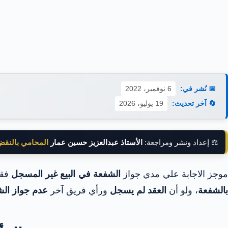
📅 نُشر في:
6 نوفمبر، 2022
🔄 آخر تحديث:
19 يوليو، 2026
⚖️ إعداد ونشر ومراجعة:
الأستاذ عبدالعزيز حسين عمار
المحامي بالنق
موجز الاجابة علي مدي جواز
الشفعة في البيع غير المسجل
فقد
بالشفعة
، ولو أن
العقد لم يسجل
ورأي فريق آخر
عدم جواز ال