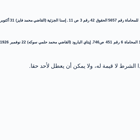
أسيوط الابتدائية (دائرة حامد شكري بك والقاضي محمد عزت والقاضي محمد أمين صدقي) 28 مايو 1925 المجموعة 26 رقم 46 ص83 المحاماة 6 رقم 113 ص162 الجدول العشري الأول للمحاماة رقم 5657 الحقوق 42 رقم 3 ص 11 . إسنا الجزئية (القاضي محمد فايز) 31 أكتوبر
الخليفة الجزئية (القاضي سعيد أور بك) 21 ابريل 1926 المحاماة 7 رقم 253 ص376 الجدول العشري الأول للمحاماة رقم 1073. سمالوط الجزئية (القاضي اسكندر حنا) 30 مايو 1926 المحاماة 6 رقم 451 ص746. إيتاي البارود (القاضي محمد حلمي سوكه) 22 نوفمبر 1926
الشرط لا قيمة له، ولا يمكن أن يعطل لأحد حقا.