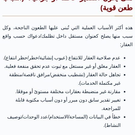
طعن قوية)
هذه أكثر الأسباب العملية التي تُبنى عليها الطعون الناجحة، وكل
سبب منها يصلح كعنوان مستقل داخل تظلمك/دعواك حسب واقع
العقار:
عدم صلاحية العقار للانتفاع (عيوب إنشائية/خطر/حظر انتفاع).
العقار مغلق أو غير مستغل مع ثبوت عدم تحقق منفعة فعلية.
تجاهل حالة العقار (تشطيب منخفض/مرافق ناقصة/منطقة
غير مكتملة الخدمات).
مقارنة غير منضبطة بعقارات مختلفة مستوىً أو موقعًا.
تغيير تقدير سابق دون مبرر أو دون أسباب مكتوبة قابلة
للمراجعة.
خطأ في البيانات (المساحة/الاستخدام/عدد الوحدات/توصيف
النشاط).