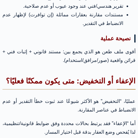
تقرير هندسي/فني عند وجود عيوب أو عدم صلاحية.
مستندات مقارنة بعقارات مماثلة (إن توافرت) لإظهار عدم
الانضباط في التقدير.
نصيحة عملية
أقوى ملف طعن هو الذي يجمع بين: مستند قانوني + إثبات فني +
قرائن واقعية (صور/مرافق/استخدام).
الإعفاء أو التخفيض: متى يكون ممكنًا فعليًا؟
عمليًا، “التخفيض” هو الأكثر شيوعًا عند ثبوت خطأ التقدير أو عدم
الانضباط في عناصر المقارنة.
أما “الإعفاء” فقد يرتبط بحالات محددة وفق ضوابط قانونية/تنظيمية،
لذا يُفحص وضع العقار بدقة قبل اختيار المسار.