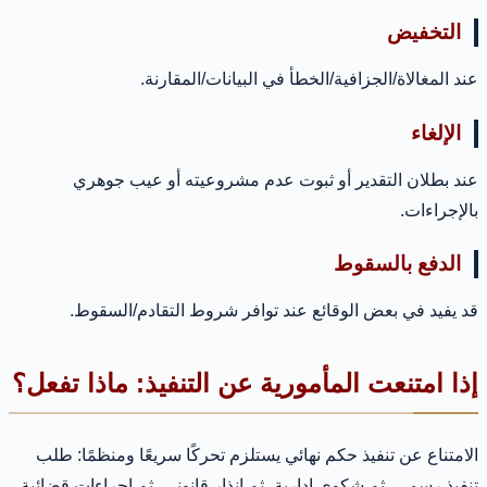
التخفيض
عند المغالاة/الجزافية/الخطأ في البيانات/المقارنة.
الإلغاء
عند بطلان التقدير أو ثبوت عدم مشروعيته أو عيب جوهري
بالإجراءات.
الدفع بالسقوط
قد يفيد في بعض الوقائع عند توافر شروط التقادم/السقوط.
إذا امتنعت المأمورية عن التنفيذ: ماذا تفعل؟
الامتناع عن تنفيذ حكم نهائي يستلزم تحركًا سريعًا ومنظمًا: طلب
تنفيذ رسمي، ثم شكوى إدارية، ثم إنذار قانوني، ثم إجراءات قضائية