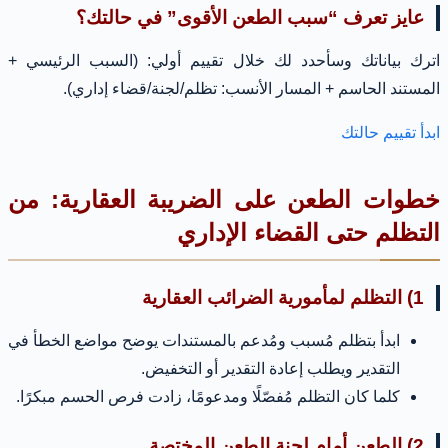
عايز تعرف “سبب الطعن الأقوى” في حالتك؟
اترك بياناتك وسأحدد لك خلال تقييم أولي: (السبب الرئيسي +
المستند الحاسم + المسار الأنسب: تظلم/لجنة/قضاء إداري).
ابدأ تقييم حالتك
خطوات الطعن على الضريبة العقارية: من
التظلم حتى القضاء الإداري
1) التظلم لمأمورية الضرائب العقارية
ابدأ بتظلم مُسبب ومُدعم بالمستندات يوضح مواضع الخطأ في
التقدير ويطلب إعادة التقدير أو التخفيض.
كلما كان التظلم مُفصّلًا ومدعومًا، زادت فرص الحسم مبكرًا.
2) الطعن أمام لجنة الطعن المختصة