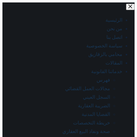
الرئيسية
من نحن
اتصل بنا
سياسة الخصوصية
محامي بالزقازيق
المقالات
خدماتنا القانونية
فهرس
مجالات العمل القضائي
السجل العيني
الضريبة العقارية
القضايا المدنية
خريطة التخصصات
صحة ونفاذ البيع العقاري