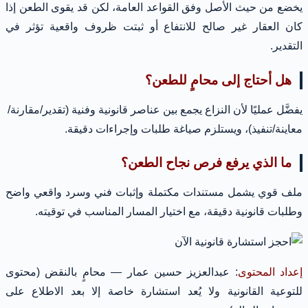
يخضع من حيث الأصل وفق القواعد العامة، لكن قد يقوى الطعن إذا
كان العقار غير صالح للانتفاع أو ثبتت ظروف واقعية تؤثر في
التقدير.
هل أحتاج إلى محامٍ للطعن؟
يفضَّل عمليًا لأن النزاع يجمع بين عناصر قانونية وفنية (تقدير/مقارنة/
معاينة/تنفيذ)، ويستلزم صياغة طلبات وإجراءات دقيقة.
ما الذي يرفع فرص نجاح الطعن؟
ملف قوي يشمل مستندات مكتملة وإثبات فني وسرد واقعي واضح
وطلبات قانونية دقيقة، مع اختيار المسار المناسب في توقيته.
إعداد المحتوى
: عبدالعزيز حسين عمار — محامٍ بالنقض (محتوى
للتوعية القانونية ولا يُعد استشارة خاصة إلا بعد الاطلاع على