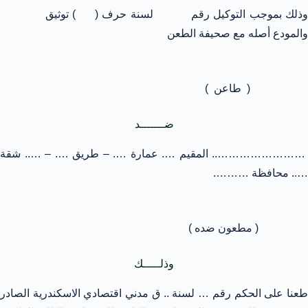
وذلك بموجب التوكيل رقم لسنة حرف ( ) توثيق
والمودع أصله مع صحيفة الطعن
( طاعن )
ضـــــــد
…………………….. المقيم …. عمارة …. – طريق …. – ….. شقة
….. محافظة ……….
( مطعون ضده )
وذلـــــك
طعنا على الحكم رقم … لسنة .. ق مدني اقتصادي الاسكندرية الصادر