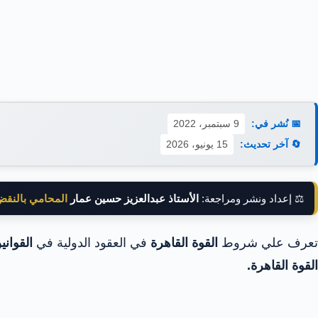
📅 نُشر في:
9 سبتمبر، 2022
🔄 آخر تحديث:
15 يونيو، 2026
⚖️ إعداد ونشر ومراجعة:
الأستاذ عبدالعزيز حسين عمار
المحامي بالنق
تعرف علي شروط
القوة القاهرة
في العقود الدولية في
القواني
القوة القاهرة.