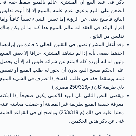
ذكر فى عقد البيع ان المشترى عالم بالمبيع سقط حقه فى
الطعن على البيع بدعوى عدم علمه بالمبيع إلا إذا أثبت تدليس
البائع فأصبح يغنى عن الرؤية إما تعيين الشيء تعييناً كافياً وإما
إقرار البائع فى العقد انه عالم بالمبيع هذا كله ما لم يكن هناك
تدليس من البائع .
وقد أغفل المشرع نصين فى التقنين الحالي لا فائدة من إيرادهما
احدهما يقضى بأنه إذا لم يشاهد المشترى جزافا إلا بعض المبيع
وتبين له انه أورده كله لامتنع عن شرائه فليس له إلا أن يحصل
على الحكم بفسخ البيع بدون أن يجوز له طلب المبيع أو تنقيص
ثمنه ويسقط حقه فى طلب الفسخ إذا تصرف فى الشيء المبيع
باي طريقة كان ( م250/316 مصري )
ويقضى النص الثاني بان البيع للأعمى يكون صحيحاً إذا امكنه
معرفة حقيقة المبيع بطريقة غير المعاينة أو حصلت معاينته عينه
معتدا عليه فى ذلك (م 253/319) وواضح ان فى القواعد العامة
غنى عن ذكر هذين الحكمين .