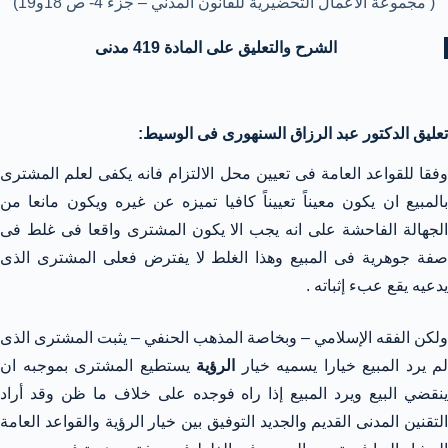
( مجموعة الأعمال التحضيرية للقانون المدني – جزء 4- ص 18و19)
الشرح والتعليق على المادة 419 مدنى
تعليق الدكتور عبد الرزاق السنهورى فى الوسيط:
وفقا للقواعد العامة فى تعيين محل الالتزام فانه يكفى لعلم المشترى
بالمبيع ان يكون معيناً تعييناً كافيا تميزه عن غيره ويكون مانعا من
الجهالة الفاحشة على انه يجب الا يكون المشترى واقعا فى غلط فى
صفة جوهرية فى المبيع وهذا الغلط لا يفترض فعلى المشترى الذى
يدعيه يقع عبء إثباته .
ولكن الفقه الإسلامي – وبخاصة المذهب الحنفي – يثبت المشترى الذى
لم يرد المبيع خيارا يسميه خيار
الرؤية
يستطيع المشترى بموجبه ان
ينقضي البيع ويرد المبيع إذا راه فوجده على خلاف ما ظن وقد أراد
التقنين المدنى القديم والجديد التوفيق بين خيار الرؤية والقواعد العامة