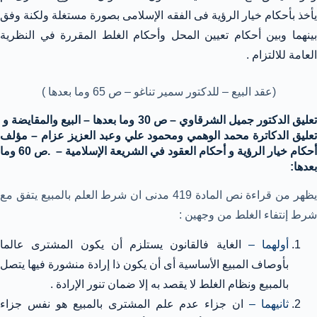
يأخذ بأحكام خيار الرؤية فى الفقه الإسلامى بصورة مستغلة ولكنة وفق
بينهما وبين أحكام تعيين المحل وأحكام الغلط المقررة في النظرية
العامة للالتزام .
(عقد البيع – للدكتور سمير تناغو – ص 65 وما بعدها )
تعليق الدكتور جميل الشرقاوي – ص 30 وما بعدها – البيع والمقايضة و
تعليق الدكاترة محمد الوهمي ومحمود علي وعبد العزيز عزام – مؤلف
أحكام خيار الرؤية و أحكام العقود في الشريعة الإسلامية – .ص 60 وما
بعدها:
يظهر من قراءة نص المادة 419 مدنى ان شرط العلم بالمبيع يتفق مع
شرط إنتفاء الغلط من وجهين :
أولهما –
الغاية فالقانون يستلزم أن يكون المشترى عالما
بأوصاف المبيع الأساسية أى أن يكون ذا إرادة منشورة فيها يتصل
بالمبيع ونظام الغلط لا يقصد به إلا ضمان تنور الإرادة .
ثانيهما –
ان جزاء عدم علم المشترى بالمبيع هو نفس جزاء