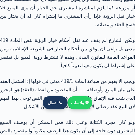
أو مزرعة كما يلزم لمباشرة المشترى حق الخيار أن يرى المبيع فلا
خيار قبل الرؤية فإذا رأى المشترى ما إشتراه كان له أن يختار بين
فسخ العقد وإمضائه .
ولكن الشارع لم يقف عند نقل أحكام خيار الرؤية بنص المادة 419
مدنى بل راعى ان يوفق بين أحكام الخيار فى الشريعة الإسلامية وبين
القواعد العامة للقانون المدنى وهذه لا تشترط رؤية المبيع بل تقتصر
على إشتراط ان يكون معينا تعييناً كافياً .
ويجب الا يفهم من صياغة المادة 419/1 مدنى فى قولها إذا اشتمل العقد
على بيان المبيع وأوصافه ….. أن المقصود من لفظة (العقد) هو المحرر
الذى يثبت فيه الإتفاق على المبيع رغم ان صيغة النص توحى بهذا الفهم
💬 واتساب
📞 اتصال
لان البيع عقد رضائي لا يلزم لا تمامة أى شكل من الأشكال
ولو كان مجرد الكتابة وعلى ذلك فمن الممكن أن يوصف المبيع
للمشترى دون حاجة إلى أن يكون هذا الوصف مكتوباً والمقصود بالنص