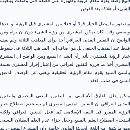
البيع وصفا يقوم مقام الرؤية وظهوره على الصفة التى وصفت ويتعيب
الشىء أو هلاكه بعد القبض
وبصدور ما يبطل الخيار قولا أو فعلا من المشترى قبل الرؤية أو بعدها
وبمضي وقت كان يمكن المشترى من رؤية الشىء دون ان يراه ومن
الواضح ان التقنين المدنى العراقي أخذ برأي المذاهب الثلاثة ولم يقف
فقط عند المذهب الحنفى بل هو أضاف إلى المذاهب الثلاثة فى سقوط
خيار الرؤية للمشترى بأنه رأى الشىء المبيع ومن الواضح أن المشرع
المصري أخذ بما قرره التقنين العراقي من إعتبار إقرار المشترى بعلمة
بالشئ المبيع يقوم مقام الرؤية الحقيقية ويغنى عن الوصف الدقيق
للشئ فى صلب العقد .
ولكن يظل الفارق الأساسى بين التقنين المدنى المصرى والتقنين
المدنى العراقي ان التقنين المدنى المصرى لم يستخدم اصطلاح خيار
الرؤية المقرر فى الفقه الإسلامى كما فعل التقنين العراقي ولكنه
استخدم اصطلاح العلم بالمبيع وجعل جزاء عدم العلم البطلان النسبى
وهو ما يتفق مع اللغة الحديثة القانون خاصة وان المشرع المصرى لم