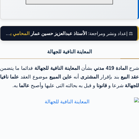
⚖️ إعداد ونشر ومراجعة:
الأستاذ عبدالعزيز حسين عمار
المحامي بالنقض
المعاينة النافية للجهالة
شرح
المادة 419 مدني
بشأن
المعاينة النافية للجهالة
فدائما ما يتضمن
قد البيع
بند بإقرار
المشترى
أنه
عاين المبيع
موضوع العقد
علما نافيا
للجهالة
شرعا و
قانونا
و قبل به بحالته التى عليها وأصبح
عالما
به.