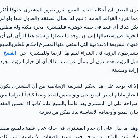
يرى البعض ان أحكام العلم بالمبيع تقرر تقرير للمشترى حقوقا أكثر
مما تقرره القواعد العامة اذ تبيح له إبطال الصفقة والعدول عنها ولو لم
يكن هناك أى غلط فى صفة جوهرية فللمشترى مجرد مكنة وله مطلق
الحرية فى إستعمالها إلى ان يوجد ما يبطلها ويستند هذا الرأى إلى أن
فقهاء الشريعة الإسلامية التى استقى منها المشرع أحكام للعلم بالمبيع
شترطون الرؤية فى الشراء ليتم بها الرضا وللمشترى حق
الفسخ
قبل الرؤية بعدها دون أن يسأل عن سبب ذلك أى ان خيار الرؤية مجرد
إرادة ومشيئة .
إلا انه يؤخذ على هذا بحكم الشريعة الإسلامية من أن المشترى يكون
الخيار مادام لم ير المبيع حتى ولو تضمن العقد وصفاً كافياً له وانما نص
صراحة على ان المشترى بعد عالماً بالمبيع علما كافيا إذا تضمن العقد
بيان المبيع وأوصافه الأساسية بيانا يمكن من تعرفة
وهذا ما يدل على ان خيار المشترى فى حالة عدم علمة بالمبيع مقيد
بألا يثبت البائع انه تتوافر فى المبيع للصفات الأساسية التى كان