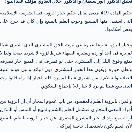
تعليق الدكتور أنور سلطان و الدكتور جلال العدوي مؤلف عقد البيع:
حكم المادة 419 مدنى تقابل حكم خيار الرؤية فى الشريعة الإسلامية
التى استقى منها المشيع وجوب العلم بالمبيع وإن كان قد خرج على
بعض أحكامها .
وخيار الرؤية شرعا عبارة عن ثبوت الحق للمشترى الذى اشترى شيئا
لم يره فى اخذ أو رده ويعتبره الفقهاء شرط لزوم لا شرط صحة ولذا لا
يمنع وقوع اللك إلى المشترى حتى لو تصرف فى المبيع جاز تصرفه
وبطل خياره ويكون هذا الخيار للمشترى دون البائع بدليل قوله عليه
الصلاة والسلام ( من اشترى شيئا لم يره فله الخيار إذا راه قالوا رث
الذى يبيع شيئا لم يره لا خيار له) بإجماع السكوتي .
والمراد بالرؤية العلم بالمقصود من باب عموم المجاز أى ان الرؤية من
أفراد المعنى المجازي فتشمل العلم بالشم بالمبيع أو اللمس أو المذاق
أو السمع ولذلك عبر المشرع المصرى عن خيار الرؤية بالعلم بالمبيع
لأن العلم يكون باستعمال خاصة إدراكه .