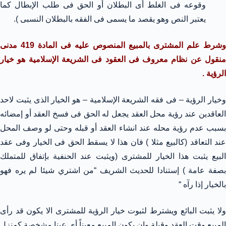
وقوعه فى الغلط أى البطلان أو الحق فى طلب الإبطال كما
يعتبر النص وهو يقصد ما يسمى فى الفقه بالبطلان النسبى ).
وشرط علم المشترى بالمبيع المنصوص عليه فى المادة 419 مدنى
منقول عن نظام معروف فى العقود فى الشريعة الإسلامية هو خيار
الرؤية .
وخيار الرؤية – فى فقه الشريعة الإسلامية – هو الخيار الذى يثبت لاحد
العاقدين عند رؤية محل العقد يجعل له الحق فى فسخ العقد أو إمضائه
بسبب عدم رؤية محله عند انشاء العقد أو قبله وحتى لو وصف المحل
عند التعاقد (كالبيع مثلا ) فان هذا لا يسقط الحق فى الخيار وفى عقد
البيع يثبت هذا الخيار للمشترى (ويثبت عند الحنفية بإتفاق للمتملك
بصفة عامة ) إستنادا للحديث الشريف “من اشتري شيئا لم يره فهو
بالخيار إذا رآه “
ولا يثبت البائع ويشترط لثبوت خيار الرؤية للمشترى الا يكون قد رأى
المبيع وقت العقد وقبلة وان يكون المبيع معيناً أى عينا مشخصة كمنزل