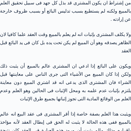
من إشتراط ان يكون المشترى قد بذل كل جهد فى سبيل تحقيق العلم
بالمبيع ولكنه لم يستطيع بسبب تدليس البائع أو بسبب ظروف خارجة
عن إرادته .
ولا يكلف المشترى بإثبات انه لم يعلم بالمبيع وقت العقد علما كافيا لان
الظاهر يصدقه وهو أن المبيع لم يكن تحت يده بل كان فى يد البائع قبل
العقد
ويكون على البائع إذا ادعي ان المشترى عالم بالمبيع أن يثبت ذلك
ولكن إذا كان المبيع من الأشياء التى جرى الناس على معاينتها قبل
الشراء فان المشترى الذى يدعى انه قد اشتري المبيع دون معاينة
يلتزم بإثبات عدم علمه به ومحل الإثبات فى الحالين وهو العلم وعدم
العلم من الوقائع المادية التى تجوز إثباتها بجميع طرق الإثبات
ويثبت هذا العلم بصفة خاصة إذا أقر المشترى فى عقد البيع انه عالم
بالمبيع ففى هذه الحالة لا يثبت له الحق فى إبطال العقد لأنه مؤاخذ
بإقراره وذلك مالم يثبت أن ورود هذه العبارة فى العقد كان نتيجة