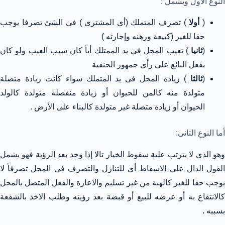
النوع الأول ويشمل :
(
أولا
) تصرف المتملك (أى المشترى ) فى الشئ تصرفا يوجب
حقا للغير (كبيعة ورهنه وإجارته )
(
ثانيا
) تعيب المحل فى يد الممتلك أياً كان سبب العيب ولو كان
بفعل البائع على رأى جمهور الحنفية
(
ثالثا
) زيادة المحل فى يد المتملك سواء كانت زيادة متصلة
متولدة منه كالمن للحيوان أو زيادة منفصلة متولدة كالولد
الحيوان أو زيادة متصلة غير متولدة كالبناء على الأرض .
أما النوع الثانى:
وهو الذى لا يترتب علية سقوط الخيار تالا إذا وجد بعد الرؤية فهو يشمل
القول الدال على الاسقاط أى للتنازل والتصرف فى المحل تصرفاً لا
يوجب حقا للغير كالهبة من غير تسليم والاعارة والفعل المتصل بالمحل
كالانتفاع به أو عرضه للبيع أو قبضة بعد رؤيته وطلب الاخذ بالشفعة
بسببه .