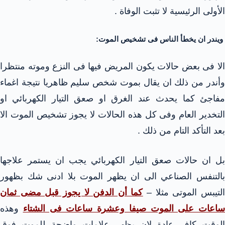
الأولى الرئيسية لا تثبت الوفاة .
ويندر ان يخطأ الناس فى تشخيص الموت:
الا فى بعض حالات يكون المريض فيها فى النزع وموته منتظرا
وأندر من ذلك ان يقال بموت شخص سليم ظاهريا نتيجة اغماء
مفاجئ كما يحدث عند الغرق او صعق التيار الكهربائي او
التخدير العام وفى كل هذه الحالات لا يجوز تشخيص الموت الا
بعد التأكد التام من ذلك .
بل ان حالات صعق التيار الكهربائي يجب ان يستمر علاجها
بالتنفس الصناعي الى ان يظهر الموت بلا ادنى شك بظهور
لتيبس الموتى مثلا –
كما أن الدفن لا يجوز قبل مضى ثمان
ساعات على الموت صيفا وعشرة ساعات فى الشتاء
وهذه
الوقت كاف عادة لان يظهر علامات واضحة للموت فوق