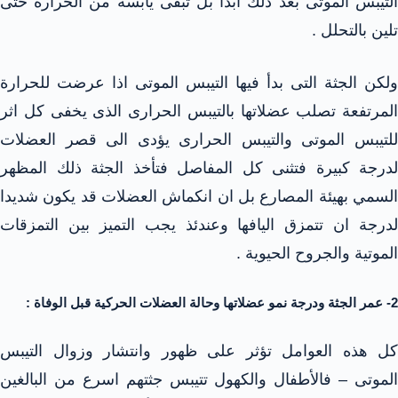
التيبس الموتى بعد ذلك ابدا بل تبقى يابسة من الحرارة حتى
تلين بالتحلل .
ولكن الجثة التى بدأ فيها التيبس الموتى اذا عرضت للحرارة
المرتفعة تصلب عضلاتها بالتيبس الحرارى الذى يخفى كل اثر
للتيبس الموتى والتيبس الحرارى يؤدى الى قصر العضلات
لدرجة كبيرة فتثنى كل المفاصل فتأخذ الجثة ذلك المظهر
السمي بهيئة المصارع بل ان انكماش العضلات قد يكون شديدا
لدرجة ان تتمزق اليافها وعندئذ يجب التميز بين التمزقات
الموتية والجروح الحيوية .
2- عمر الجثة ودرجة نمو عضلاتها وحالة العضلات الحركية قبل الوفاة :
كل هذه العوامل تؤثر على ظهور وانتشار وزوال التيبس
الموتى – فالأطفال والكهول تتيبس جثتهم اسرع من البالغين