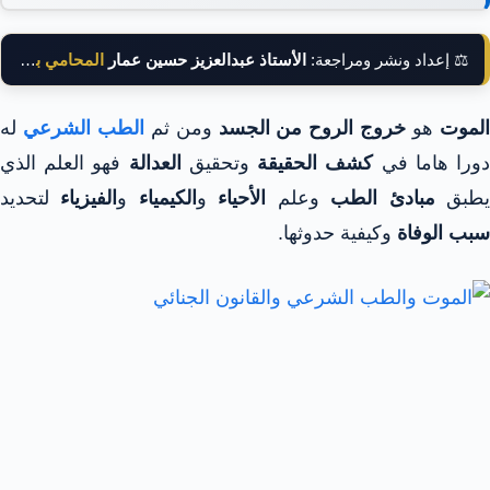
⚖️ إعداد ونشر ومراجعة:
الأستاذ عبدالعزيز حسين عمار
المحامي بالنقض
لموت
هو
خروج الروح من الجسد
ومن ثم
الطب الشرعي
له
ورا هاما في
كشف الحقيقة
وتحقيق
العدالة
فهو العلم الذي
طبق
مبادئ الطب
وعلم
الأحياء
و
الكيمياء
و
الفيزياء
لتحديد
سبب الوفاة
وكيفية حدوثها.