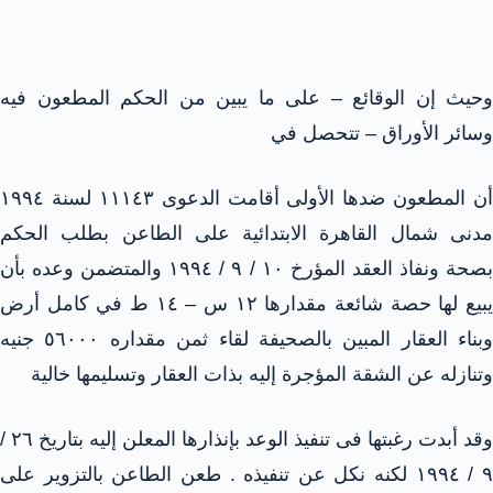
وحيث إن الوقائع – على ما يبين من الحكم المطعون فيه
وسائر الأوراق – تتحصل في
أن المطعون ضدها الأولى أقامت الدعوى ١١١٤٣ لسنة ١٩٩٤
مدنى شمال القاهرة الابتدائية على الطاعن بطلب الحكم
بصحة ونفاذ العقد المؤرخ ١٠ / ٩ / ١٩٩٤ والمتضمن وعده بأن
يبيع لها حصة شائعة مقدارها ١٢ س – ١٤ ط في كامل أرض
وبناء العقار المبين بالصحيفة لقاء ثمن مقداره ٥٦٠٠٠ جنيه
وتنازله عن الشقة المؤجرة إليه بذات العقار وتسليمها خالية
وقد أبدت رغبتها فى تنفيذ الوعد بإنذارها المعلن إليه بتاريخ ٢٦ /
٩ / ١٩٩٤ لكنه نكل عن تنفيذه . طعن الطاعن بالتزوير على