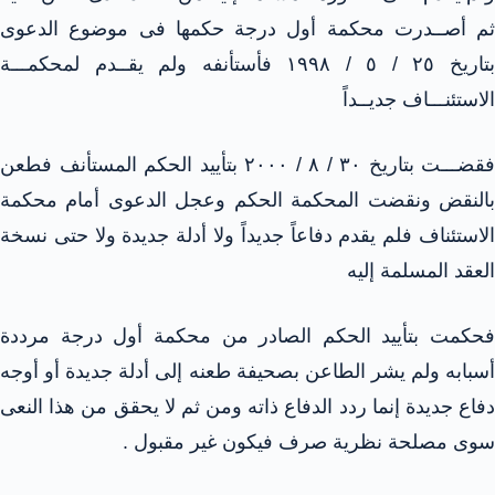
ثم أصــدرت محكمة أول درجة حكمها فى موضوع الدعوى
بتاريخ ٢٥ / ٥ / ١٩٩٨ فأستأنفه ولم يقــدم لمحكمـــة
الاستئنـــاف جديــداً
فقضـــت بتاريخ ٣٠ / ٨ / ٢٠٠٠ بتأييد الحكم المستأنف فطعن
بالنقض ونقضت المحكمة الحكم وعجل الدعوى أمام محكمة
الاستئناف فلم يقدم دفاعاً جديداً ولا أدلة جديدة ولا حتى نسخة
العقد المسلمة إليه
فحكمت بتأييد الحكم الصادر من محكمة أول درجة مرددة
أسبابه ولم يشر الطاعن بصحيفة طعنه إلى أدلة جديدة أو أوجه
دفاع جديدة إنما ردد الدفاع ذاته ومن ثم لا يحقق من هذا النعى
سوى مصلحة نظرية صرف فيكون غير مقبول .