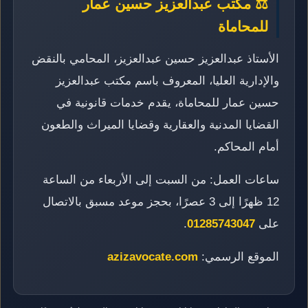
⚖️ مكتب عبدالعزيز حسين عمار
للمحاماة
الأستاذ عبدالعزيز حسين عبدالعزيز، المحامي بالنقض
والإدارية العليا، المعروف باسم مكتب عبدالعزيز
حسين عمار للمحاماة، يقدم خدمات قانونية في
القضايا المدنية والعقارية وقضايا الميراث والطعون
أمام المحاكم.
ساعات العمل: من السبت إلى الأربعاء من الساعة
12 ظهرًا إلى 3 عصرًا، بحجز موعد مسبق بالاتصال
على
01285743047
.
الموقع الرسمي:
azizavocate.com