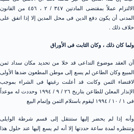
الالتزام عملاً بمقتضى المادتين ٣٤٧ / ٢ ، ٤٥٦ من القانون
المدنى أن يكون دفع الدين فى محل المدين إلا إذا اتفق على
خلاف ذلك .
ولما كان ذلك ، وكان الثابت فى الأوراق
أن العقد موضوع التداعى قد خلا من تحديد مكان سداد ثمن
المبيع وكان الطاعن لم يسع إلى موطن المطعون ضدها الأولى
لاقتضاء الثمن وكانت قد أعلنت رغبتها فى الشراء بموجب
الإنذار المعلن للطاعن بتاريخ ٢٦ / ٩ / ١٩٩٤ وحددت له موعداً
فى ١ / ١٠ / ١٩٩٤ ليقوم باستلام الثمن وإتمام البيع
وأنه إذا لم يحضر إليها ستنتقل إلى قسم شرطة الوايلى
وتنتظره لمدة ساعة حددتها إلا أنه لم يسع إليها عند حلول هذا