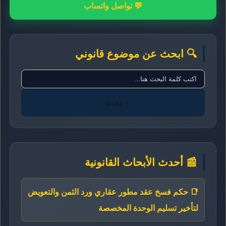
💬 تواصل واتساب
🔍 ابحث عن موضوع قانوني
بحث
📰 أحدث الأبحاث القانونية
📑 حكم فسخ عقد مطور عقاري ورد الثمن والتعويض
لتأخير تسليم الوحدة المخصصة