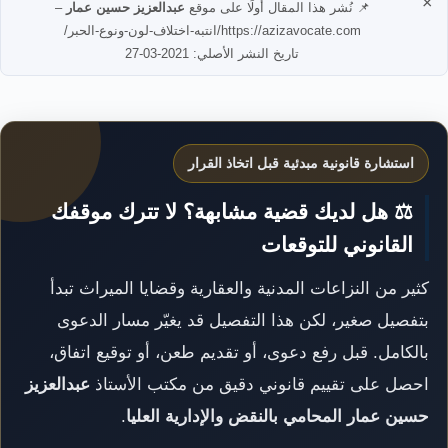
×
📌 نُشر هذا المقال أولًا على موقع
عبدالعزيز حسين عمار
–
https://azizavocate.com/انتبه-اختلاف-لون-ونوع-الحبر/
تاريخ النشر الأصلي: 2021-03-27
استشارة قانونية مبدئية قبل اتخاذ القرار
⚖️ هل لديك قضية مشابهة؟ لا تترك موقفك
القانوني للتوقعات
كثير من النزاعات المدنية والعقارية وقضايا الميراث تبدأ
بتفصيل صغير، لكن هذا التفصيل قد يغيّر مسار الدعوى
بالكامل. قبل رفع دعوى، أو تقديم طعن، أو توقيع اتفاق،
احصل على تقييم قانوني دقيق من مكتب الأستاذ
عبدالعزيز
حسين عمار المحامي بالنقض والإدارية العليا
.