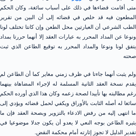
متى أقامت قضاءها في ذلك على أسباب سائغة، وكان الحكم
المطعون فيه قد خلص في قضائه إلى أن البين من تقرير
الطب الشرعي أن العبارتين محل الطعن وإن كانتا تختلف لونا
ونوعا عن المداد المحرر به عبارات العقد إلا أنهما حررتا بمداد
يتفق لونا ونوعا والمداد المحرر به توقيع الطاعن الذي ثبت
صحته
ولم يثبت أنهما جاءتا في ظرف زمني مغاير كما أن الطاعن لم
يقدم نسخة العقد الثانية المسلمة له لإجراء المضاهاة بينهما
رغم مطالبته بها تأييدا لصحة زعمه وكان هذا الذي أورده الحكم
سائغا له أصله الثابت بالأوراق ويكفي لحمل قضائه ويؤدي إلى
ما انتهى إليه من رفض الادعاء بالتزوير وبصحة العقد فإن ما
يثيره الطاعن بوجه النعي لا يعدو أن يكون جدلا موضوعيا في
تقدير الدليل لا تجوز إثارته أمام محكمة النقض.