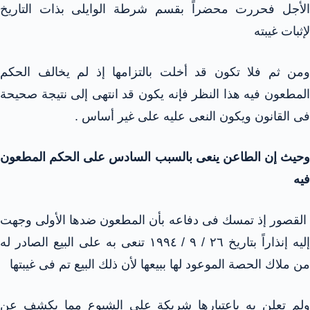
الأجل فحررت محضراً بقسم شرطة الوايلى بذات التاريخ
لإثبات غيبته
ومن ثم فلا تكون قد أخلت بالتزامها إذ لم يخالف الحكم
المطعون فيه هذا النظر فإنه يكون قد انتهى إلى نتيجة صحيحة
فى القانون ويكون النعى عليه على غير أساس .
وحيث إن الطاعن ينعى بالسبب السادس على الحكم المطعون
فيه
القصور إذ تمسك فى دفاعه بأن المطعون ضدها الأولى وجهت
إليه إنذاراً بتاريخ ٢٦ / ٩ / ١٩٩٤ تنعى به على البيع الصادر له
من ملاك الحصة الموعود لها ببيعها لأن ذلك البيع تم فى غيبتها
ولم تعلن به باعتبارها شريكة على الشيوع مما يكشف عن