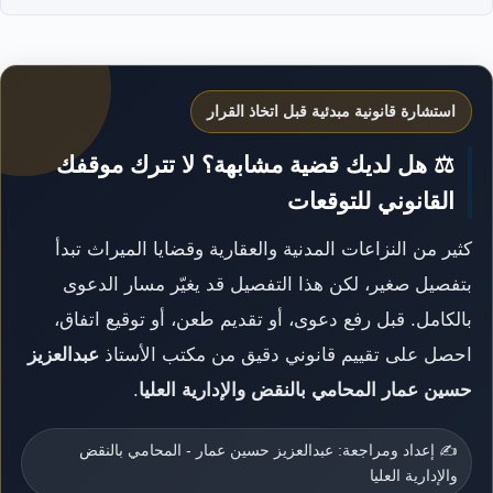
استشارة قانونية مبدئية قبل اتخاذ القرار
⚖️ هل لديك قضية مشابهة؟ لا تترك موقفك
القانوني للتوقعات
كثير من النزاعات المدنية والعقارية وقضايا الميراث تبدأ
بتفصيل صغير، لكن هذا التفصيل قد يغيّر مسار الدعوى
بالكامل. قبل رفع دعوى، أو تقديم طعن، أو توقيع اتفاق،
احصل على تقييم قانوني دقيق من مكتب الأستاذ
عبدالعزيز
حسين عمار المحامي بالنقض والإدارية العليا
.
✍️ إعداد ومراجعة: عبدالعزيز حسين عمار - المحامي بالنقض
والإدارية العليا