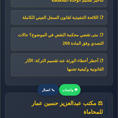
لتأخير تسليم الوحدة المخصصة
📑 اللائحة التنفيذية لقانون السجل العيني الكاملة
📑 متى تقضي محكمة النقض في الموضوع؟ حالات
التصدي وفق المادة 269
📑 أخطر أخطاء الورثة عند تقسيم التركة: الآثار
القانونية وكيفية تجنبها
💬 واتساب
📞 اتصال
⚖️ مكتب عبدالعزيز حسين عمار
للمحاماة