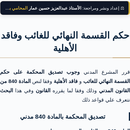
⚖️ إعداد ونشر ومراجعة:
الأستاذ عبدالعزيز حسين عمار
المحامي بالنقض
حكم القسمة النهائي للغائب وفاقد
الأهلية
قرر المشرع المدني
وجوب تصديق المحكمة على حكم
القسمة النهائي للغائب
و
فاقد الأهلية
وفقا لنص
المادة 840 من
لقانون المدني
وذلك وفقا لما يقرره
القانون
وفي هذا
البحث
نتعرف علي قواعد ذلك
تصديق المحكمة بالمادة 840 مدني