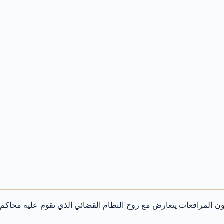
دارية العليا بأن “طلب استبعاد الطعن من الرول أو الحكم بسقوط الخصومة فيه استنادا الى المادتين 129 ، 134 من قانون المرافعات يتعارض مع روح النظام القضائي الذي تقوم عليه محاكم