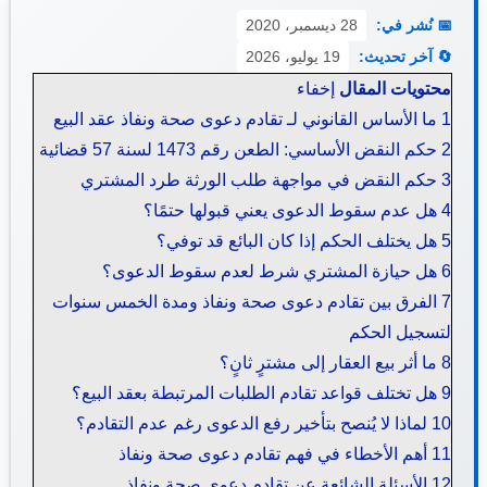
📅 نُشر في:
28 ديسمبر، 2020
🔄 آخر تحديث:
19 يوليو، 2026
محتويات المقال
إخفاء
1
ما الأساس القانوني لـ تقادم دعوى صحة ونفاذ عقد البيع
2
حكم النقض الأساسي: الطعن رقم 1473 لسنة 57 قضائية
3
حكم النقض في مواجهة طلب الورثة طرد المشتري
4
هل عدم سقوط الدعوى يعني قبولها حتمًا؟
5
هل يختلف الحكم إذا كان البائع قد توفي؟
6
هل حيازة المشتري شرط لعدم سقوط الدعوى؟
7
الفرق بين تقادم دعوى صحة ونفاذ ومدة الخمس سنوات
لتسجيل الحكم
8
ما أثر بيع العقار إلى مشترٍ ثانٍ؟
9
هل تختلف قواعد تقادم الطلبات المرتبطة بعقد البيع؟
10
لماذا لا يُنصح بتأخير رفع الدعوى رغم عدم التقادم؟
11
أهم الأخطاء في فهم تقادم دعوى صحة ونفاذ
12
الأسئلة الشائعة عن تقادم دعوى صحة ونفاذ