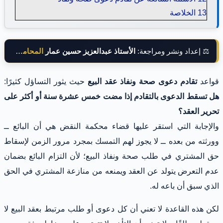
13
الخلاصة
⚖️ إعداد ونشر ومراجعة:
الأستاذ عبدالعزيز حسين عمار
المحامي بالنقض
قواعد
تقادم دعوى صحة ونفاذ عقد البيع
حيث يثور التساؤل كثيرًا:
هل تسقط الدعوى بالتقادم إذا مضت خمس عشرة سنة أو أكثر على
تحرير العقد؟
والإجابة التي استقر عليها قضاء محكمة النقض هي أن البائع ــ
وورثته من بعده ــ لا يجوز لهم التمسك بمجرد مرور الزمن لإسقاط
حق المشتري في طلب صحة ونفاذ البيع؛ لأن التزام البائع بضمان
عدم التعرض يتولد عن العقد ويمنعه من منازعة المشتري في الحق
الذي سبق أن باعه له.
لكن هذه القاعدة لا تعني أن كل دعوى أو طلب مرتبط بعقد البيع لا