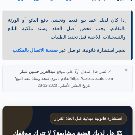
إذا كان لديك عقد بيع قديم وتخشى دفع البائع أو الورثة
بالتقادم، يجب فحص أصل العقد وسند ملكية البائع
والتسجيلات اللاحقة قبل تحديد الطلبات.
لحجز استشارة قانونية، تواصل عبر
صفحة الاتصال بالمكتب
.
×
📌 نُشر هذا المقال أولًا على موقع
عبدالعزيز حسين عمار
–
https://azizavocate.com/تقادم-دعوى-صحة-ونفاذ-عقد-البيع/
تاريخ النشر الأصلي: 2020-12-28
استشارة قانونية مبدئية قبل اتخاذ القرار
⚖️ هل لديك قضية مشابهة؟ لا تترك موقفك