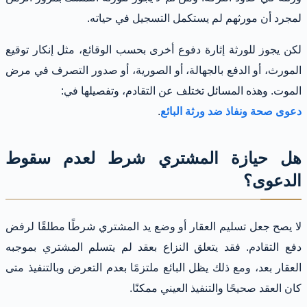
لمجرد أن مورثهم لم يستكمل التسجيل في حياته.
لكن يجوز للورثة إثارة دفوع أخرى بحسب الوقائع، مثل إنكار توقيع
المورث، أو الدفع بالجهالة، أو الصورية، أو صدور التصرف في مرض
الموت. وهذه المسائل تختلف عن التقادم، وتفصيلها في:
دعوى صحة ونفاذ ضد ورثة البائع
.
هل حيازة المشتري شرط لعدم سقوط
الدعوى؟
لا يصح جعل تسليم العقار أو وضع يد المشتري شرطًا مطلقًا لرفض
دفع التقادم. فقد يتعلق النزاع بعقد لم يتسلم المشتري بموجبه
العقار بعد، ومع ذلك يظل البائع ملتزمًا بعدم التعرض وبالتنفيذ متى
كان العقد صحيحًا والتنفيذ العيني ممكنًا.