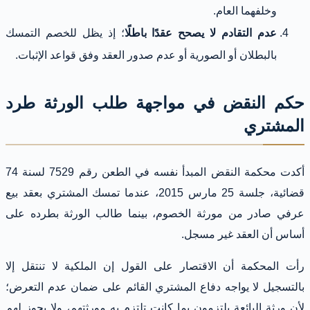
وخلفهما العام.
عدم التقادم لا يصحح عقدًا باطلًا
؛ إذ يظل للخصم التمسك
بالبطلان أو الصورية أو عدم صدور العقد وفق قواعد الإثبات.
حكم النقض في مواجهة طلب الورثة طرد
المشتري
أكدت محكمة النقض المبدأ نفسه في الطعن رقم 7529 لسنة 74
قضائية، جلسة 25 مارس 2015، عندما تمسك المشتري بعقد بيع
عرفي صادر من مورثة الخصوم، بينما طالب الورثة بطرده على
أساس أن العقد غير مسجل.
رأت المحكمة أن الاقتصار على القول إن الملكية لا تنتقل إلا
بالتسجيل لا يواجه دفاع المشتري القائم على ضمان عدم التعرض؛
لأن ورثة البائعة يلتزمون بما كانت تلتزم به مورثتهم، ولا يجوز لهم