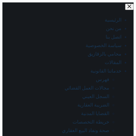
الرئيسية
من نحن
اتصل بنا
سياسة الخصوصية
محامي بالزقازيق
المقالات
خدماتنا القانونية
فهرس
مجالات العمل القضائي
السجل العيني
الضريبة العقارية
القضايا المدنية
خريطة التخصصات
صحة ونفاذ البيع العقاري