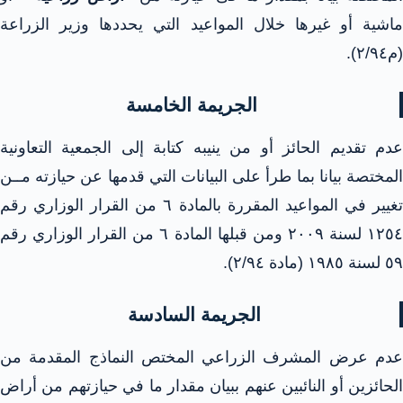
ماشية أو غيرها خلال المواعيد التي يحددها وزير الزراعة
(م٢/٩٤).
الجريمة الخامسة
عدم تقديم الحائز أو من ينيبه كتابة إلى الجمعية التعاونية
المختصة بيانا بما طرأ على البيانات التي قدمها عن حيازته مــن
تغيير في المواعيد المقررة بالمادة ٦ من القرار الوزاري رقم
١٢٥٤ لسنة ۲۰۰۹ ومن قبلها المادة ٦ من القرار الوزاري رقم
٥٩ لسنة ۱۹۸٥ (مادة ٢/٩٤).
الجريمة السادسة
عدم عرض المشرف الزراعي المختص النماذج المقدمة من
الحائزين أو النائبين عنهم ببيان مقدار ما في حيازتهم من أراض