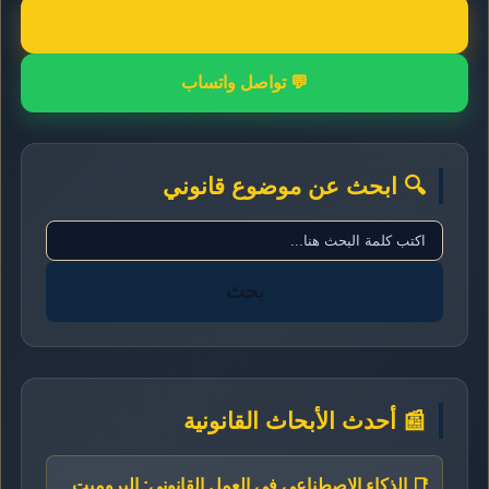
📞 اتصال مباشر
💬 تواصل واتساب
🔍 ابحث عن موضوع قانوني
بحث
📰 أحدث الأبحاث القانونية
📑 الذكاء الاصطناعي في العمل القانوني: البرومبت