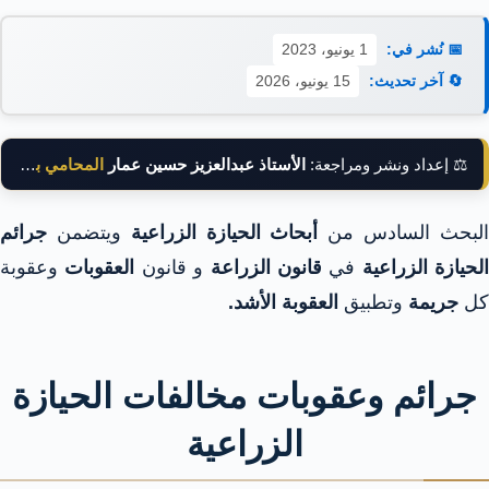
📅 نُشر في:
1 يونيو، 2023
🔄 آخر تحديث:
15 يونيو، 2026
⚖️ إعداد ونشر ومراجعة:
الأستاذ عبدالعزيز حسين عمار
المحامي بالنقض
لبحث السادس من
أبحاث الحيازة الزراعية
ويتضمن
جرائم
الحيازة الزراعية
في
قانون الزراعة
و قانون
العقوبات
وعقوبة
كل
جريمة
وتطبيق
العقوبة الأشد.
جرائم وعقوبات مخالفات الحيازة
الزراعية