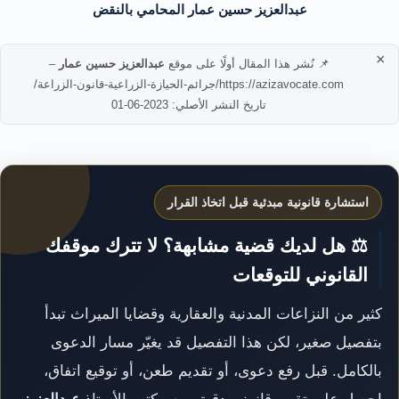
عبدالعزيز حسين عمار المحامي بالنقض
×
📌 نُشر هذا المقال أولًا على موقع
عبدالعزيز حسين عمار
–
https://azizavocate.com/جرائم-الحيازة-الزراعية-قانون-الزراعة/
تاريخ النشر الأصلي: 2023-06-01
استشارة قانونية مبدئية قبل اتخاذ القرار
⚖️ هل لديك قضية مشابهة؟ لا تترك موقفك
القانوني للتوقعات
كثير من النزاعات المدنية والعقارية وقضايا الميراث تبدأ
بتفصيل صغير، لكن هذا التفصيل قد يغيّر مسار الدعوى
بالكامل. قبل رفع دعوى، أو تقديم طعن، أو توقيع اتفاق،