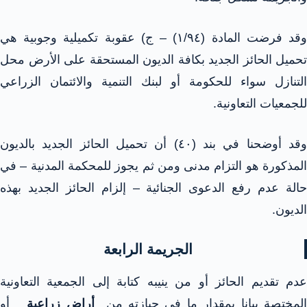
وقد فرضت المادة (١/٩٤) – ج) عقوبة تكميلية وجوبية هي
تحميل الحائز الجديد بكافة الديون المستحقة على الأرض محل
التنازل سواء للحكومة أو لبنك التنمية والائتمان الزراعي
للجمعيات التعاونية.
وقد أوضحنا في بند (٤٠) أن تحميل الحائز الجديد بالديون
المذكورة هو التزام مدنى ومن ثم يجوز للمحكمة المدنية – في
حالة عدم رفع الدعوى الجنائية – إلزام الحائز الجديد بهذه
الديون.
الجريمة الرابعة
عدم تقديم الحائز أو من ينيبه كتابة إلى الجمعية التعاونية
لمختصة بيانا بمقدار ما فى حيازته من
أراض زراعية
أو