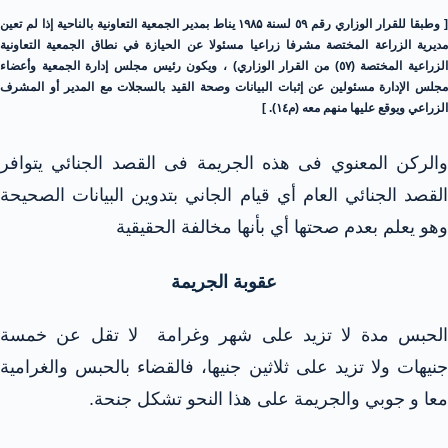
[ وطبقا للقرار الوزاري رقم ٥٩ لسنة ۱۹۸۵ يناط بمدير الجمعية التعاونية بالناحية إذا لم تعين
مديرية الزراعة المختصة مشرفا زراعيا مسئولا عن الحيازة في نطاق الجمعية التعاونية
الزراعية المختصة (٥٧) من القرار الوزاري) ، ويكون رئيس مجلس إدارة الجمعية وأعضاء
مجلس الإدارة مسئولين عن إثبات البيانات وصحة القيد بالسجلات مع المدير أو المشرف
الزراعي ويوقع عليها منهم معه (م١٤). ]
والركن المعنوي فى هذه الجريمة فى القصد الجنائي يتوافر
القصد الجنائي العام أي قيام الجاني بتدوين البيانات الصحيحة
وهو يعلم بعدم صحتها أي بأنها مخالفة الحقيقية
عقوبة الجريمة
الحبس مدة لا تزيد على شهر وغرامة لا تقل عن خمسة
جنيهات ولا تزيد على ثلاثين جنيها، فالقضاء بالحبس والغرامية
معا و جوبي والجريمة على هذا النحو تشكل جنحة.