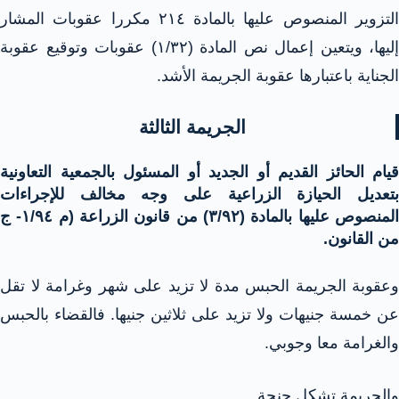
التزوير المنصوص عليها بالمادة ٢١٤ مكررا عقوبات المشار
إليها، ويتعين إعمال نص المادة (۱/۳۲) عقوبات وتوقيع عقوبة
الجناية باعتبارها عقوبة الجريمة الأشد.
الجريمة الثالثة
قيام الحائز القديم أو الجديد أو المسئول بالجمعية التعاونية
بتعديل الحيازة الزراعية على وجه مخالف للإجراءات
المنصوص عليها بالمادة (٣/٩٢) من قانون الزراعة (م ١/٩٤- ج
من القانون.
وعقوبة الجريمة الحبس مدة لا تزيد على شهر وغرامة لا تقل
عن خمسة جنيهات ولا تزيد على ثلاثين جنيها. فالقضاء بالحبس
والغرامة معا وجوبي.
والجريمة تشكل جنحة.