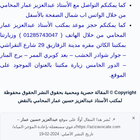
كما يمكنكم التواصل مع الأستاذ عبدالعزيز عمار المحامي
من خلال الواتس اب شمال الصفحة بالأسفل
كما يمكنكم حجز موعد بمكتب الأستاذ عبدالعزيز عمار
المحامي من خلال الهاتف ( 01285743047 ) وزيارتنا
بمكتبنا الكائن مقره مدينة الزقازيق 29 شارع النقراشي
– جوار شوادر الخشب – بعد كوبري الممر – برج المنار
– الدور الخامس زيارة مكتبنا بالعنوان الموجود على
الموقع.
Copyright © المقالة حصرية ومحمية بحقوق النشر الحقوق محفوظة
لمكتب الأستاذ عبدالعزيز حسين عمار المحامي بالنقض
×
📌 نُشر هذا المقال أولًا على موقع
عبدالعزيز حسين عمار
–
https://azizavocate.com/دعوي-مستعجلة-بإعادة-المؤجر-المياه/
تاريخ النشر الأصلي: 2024-02-19