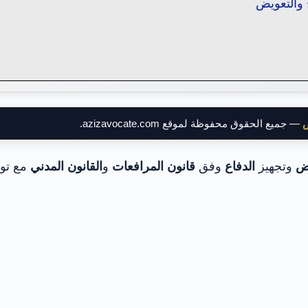
 والتعويض
ض
— جميع الحقوق محفوظة لموقع azizavocate.com.
يض
وتجهيز
الدفاع
وفق
قانون المرافعات
و
القانون المدني
مع تو