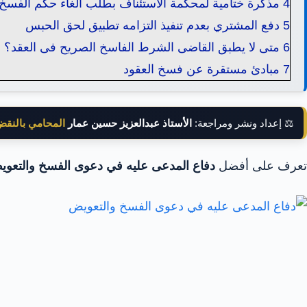
4
مذكرة ختامية لمحكمة الاستئناف بطلب الغاء حكم الفسخ
5
دفع المشتري بعدم تنفيذ التزامه تطبيق لحق الحبس
6
متى لا يطبق القاضى الشرط الفاسخ الصريح فى العقد؟
7
مبادئ مستقرة عن فسخ العقود
⚖️ إعداد ونشر ومراجعة:
الأستاذ عبدالعزيز حسين عمار
المحامي بالنق
تعرف على أفضل
دفاع المدعى عليه في دعوى الفسخ والتعو