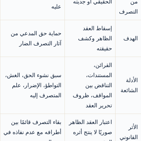
من
الحقيقي أو جديته
عليه
التصرف
إسقاط العقد
حماية حق المدعي من
الهدف
الظاهر وكشف
آثار التصرف الضار
حقيقته
القرائن،
المستندات،
سبق نشوء الحق، الغش،
الأدلة
التناقض بين
التواطؤ، الإضرار، علم
الشائعة
المواقف، ظروف
المتصرف إليه
تحرير العقد
اعتبار العقد الظاهر
بقاء التصرف قائمًا بين
الأثر
صوريًا لا ينتج أثره
أطرافه مع عدم نفاذه في
القانوني