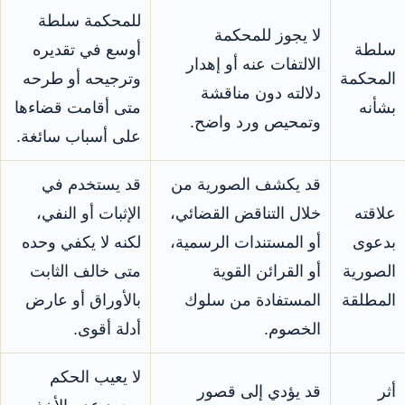
للمحكمة سلطة
لا يجوز للمحكمة
سلطة
أوسع في تقديره
الالتفات عنه أو إهدار
المحكمة
وترجيحه أو طرحه
دلالته دون مناقشة
بشأنه
متى أقامت قضاءها
وتمحيص ورد واضح.
على أسباب سائغة.
قد يكشف الصورية من
قد يستخدم في
علاقته
خلال التناقض القضائي،
الإثبات أو النفي،
بدعوى
أو المستندات الرسمية،
لكنه لا يكفي وحده
الصورية
أو القرائن القوية
متى خالف الثابت
المطلقة
المستفادة من سلوك
بالأوراق أو عارض
الخصوم.
أدلة أقوى.
لا يعيب الحكم
أثر
قد يؤدي إلى قصور