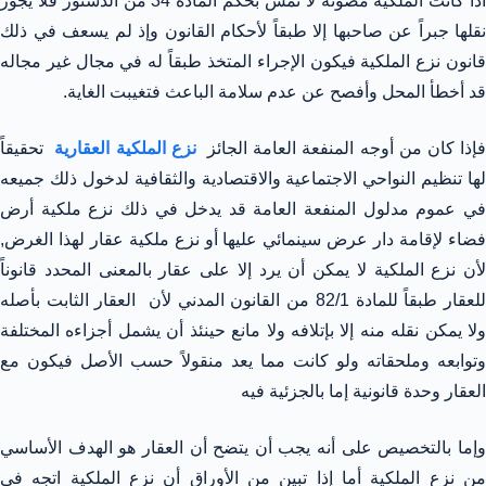
اذا كانت الملكية مصونة لا تمس بحكم المادة 34 من الدستور فلا يجوز
نقلها جبراً عن صاحبها إلا طبقاً لأحكام القانون وإذ لم يسعف في ذلك
قانون نزع الملكية فيكون الإجراء المتخذ طبقاً له في مجال غير مجاله
قد أخطأ المحل وأفصح عن عدم سلامة الباعث فتغيبت الغاية.
إذا كان من أوجه المنفعة العامة الجائز
نزع الملكية العقارية
تحقيقاً
لها تنظيم النواحي الاجتماعية والاقتصادية والثقافية لدخول ذلك جميعه
في عموم مدلول المنفعة العامة قد يدخل في ذلك نزع ملكية أرض
فضاء لإقامة دار عرض سينمائي عليها أو نزع ملكية عقار لهذا الغرض,
لأن نزع الملكية لا يمكن أن يرد إلا على عقار بالمعنى المحدد قانوناً
للعقار طبقاً للمادة 82/1 من القانون المدني لأن العقار الثابت بأصله
ولا يمكن نقله منه إلا بإتلافه ولا مانع حينئذ أن يشمل أجزاءه المختلفة
وتوابعه وملحقاته ولو كانت مما يعد منقولاً حسب الأصل فيكون مع
العقار وحدة قانونية إما بالجزئية فيه
وإما بالتخصيص على أنه يجب أن يتضح أن العقار هو الهدف الأساسي
من نزع الملكية أما إذا تبين من الأوراق أن نزع الملكية اتجه في