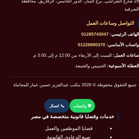
29 شارع النقراشي، برج المنار، الدور الخامس، الزقازيق، محافظة
الشرقية
التواصل وساعات العمل
الهاتف الرئيسي:
01285743047
واتساب الأساسي:
01228890370
ساعات العمل:
السبت إلى الأربعاء من 12:00 م إلى 3:00 م.
العطلة الأسبوعية:
الخميس والجمعة.
جميع الحقوق محفوظة © 2026 مكتب عبدالعزيز حسين عمار للمحاماة
💬 واتساب
📞 اتصال
خدمات وقضايا قانونية متخصصة في مصر
قضايا الموظفين والعمل
صيغ الدعاوى القانونية