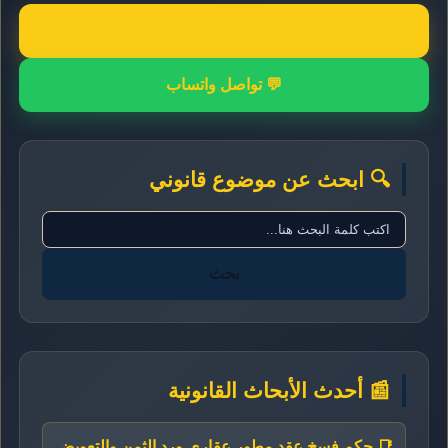
📞 اتصال مباشر
💬 تواصل واتساب
🔍 ابحث عن موضوع قانوني
بحث
📰 أحدث الأبحاث القانونية
📑 حكم فسخ عقد مطور عقاري ورد الثمن والتعويض