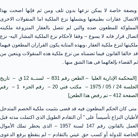
وبصفة خاصة لا يمكن نزعها بدون تلف ومن ثم فإنها اضحت بهذا
الاتصال عقارات بطبيعتها ويشملها نزع الملكية اما المنقولات الاخرى
المملوكة للمطعون ضده والتي لم تتصل بالعقار المنزوعة ملكيته
اتصال قرار فانه لا يسوغ – وفقا لأحكام نزع الملكية المشار اليه- نزع
ملكيتها لنزع ملكية العقار ،وبهذه المثابة يكون القراران المطعون فيهما
قد خالفا القانون فيما تضمناه من نزع ملكية هذه المنقولات ويتعين من
ثم القضاء بإلغائهما فى هذا الشق منها .
[المحكمة الإدارية العليا – الطعن رقم 831 – لسنــة 12 ق – تاريخ
الجلسة 24 / 05 / 1975 – مكتب فني 20 – رقم الجزء 1 – رقم
الصفحة 412 – تم رفض هذا الطعن]
متى كان الحكم المطعون فيه قد قضى بتثبيت ملكية الخصم المتدخل
لأطيان النزاع تأسيساً على ” أن التقادم الطويل الذى اكتملت مدته قبل
العمل بالقانون رقم 147 لسنة 1957 – الذى يحظر تملك الأموال
الخاصة للدولة أو كسب حق عيني بالتقادم – لم ينقطع برفع الدعوى