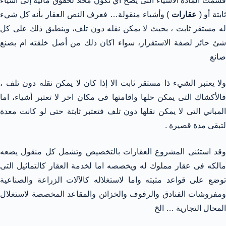
قسمت المادة الأشياء التى يصح أي تكون محلا لحقوق مالية إلى أشياء
ثابتة أو (
عقارات
) وأشياء منقولة… فعرف النص العقار بأنه كل شيء
له مستقر ثابت ، بحيث لا يمكن نقله دون تلف، وينطبق ذلك على كل
شئ حائز لصفة الاستقرار، سواء اكان ذلك من أصل خلقته ام بصنع
صانع
ولا يعتبر الشيء ذا مستقر ثابت الا إذا كان لا يمكن نقله دون تلف ،
فالأكشاك التى يمكن حلها واقامتها فى مكان اخر لا تعتبر أشياء، اما
المباني التى لا يمكن نقلها دون تلف فتعتبر ثابتة حتى لو كانت معدة
لتبقى مدة قصيرة .
وقد استثنى المشروع العقارات بالتخصيص وتشمل كل منقول يضعه
مالكه فى عقار مملوك له ويخصصه اما لخدمة العقار كالتماثيل التى
توضع على قواعد مثبته واما لاستغلاله كالآلات الزراعة والصناعية
ومفروشات الفنادق والرفوف والخزائن والمقاعد المخصصة لاستغلال
المحال التجارية … الخ