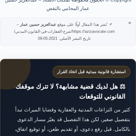
عمار المحامي بالنقض
×
📌 نُشر هذا المقال أولًا على موقع
عبدالعزيز حسين عمار
–
https://azizavocate.com/شرح-العقارات-في-القانون-المدني/
تاريخ النشر الأصلي: 2021-05-09
استشارة قانونية مبدئية قبل اتخاذ القرار
⚖️ هل لديك قضية مشابهة؟ لا تترك موقفك
القانوني للتوقعات
كثير من النزاعات المدنية والعقارية وقضايا الميراث تبدأ
بتفصيل صغير، لكن هذا التفصيل قد يغيّر مسار الدعوى
بالكامل. قبل رفع دعوى، أو تقديم طعن، أو توقيع اتفاق،