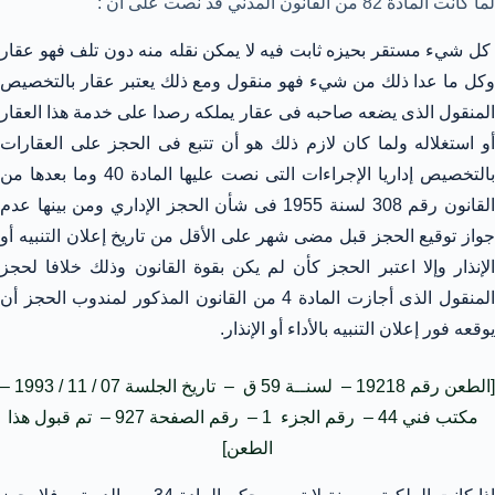
لما كانت المادة 82 من القانون المدني قد نصت على أن :
كل شيء مستقر بحيزه ثابت فيه لا يمكن نقله منه دون تلف فهو عقار
وكل ما عدا ذلك من شيء فهو منقول ومع ذلك يعتبر عقار بالتخصيص
المنقول الذى يضعه صاحبه فى عقار يملكه رصدا على خدمة هذا العقار
أو استغلاله ولما كان لازم ذلك هو أن تتبع فى الحجز على العقارات
بالتخصيص إداريا الإجراءات التى نصت عليها المادة 40 وما بعدها من
القانون رقم 308 لسنة 1955 فى شأن الحجز الإداري ومن بينها عدم
جواز توقيع الحجز قبل مضى شهر على الأقل من تاريخ إعلان التنبيه أو
الإنذار وإلا اعتبر الحجز كأن لم يكن بقوة القانون وذلك خلافا لحجز
المنقول الذى أجازت المادة 4 من القانون المذكور لمندوب الحجز أن
يوقعه فور إعلان التنبيه بالأداء أو الإنذار.
[الطعن رقم 19218 – لسنــة 59 ق – تاريخ الجلسة 07 / 11 / 1993 –
مكتب فني 44 – رقم الجزء 1 – رقم الصفحة 927 – تم قبول هذا
الطعن]