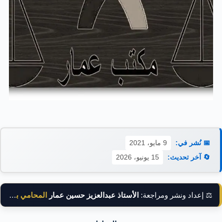
📅 نُشر في:
9 مايو، 2021
🔄 آخر تحديث:
15 يونيو، 2026
⚖️ إعداد ونشر ومراجعة:
الأستاذ عبدالعزيز حسين عمار
المحامي بالنقض