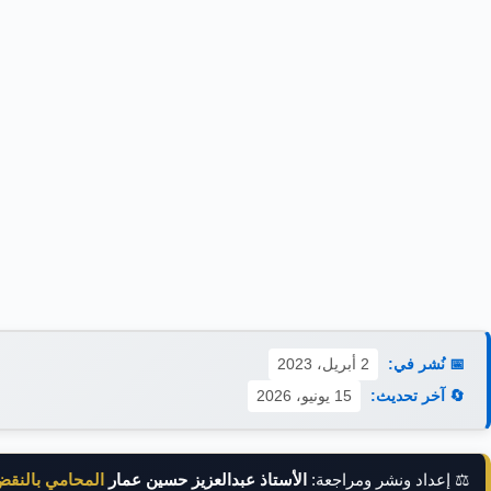
📅 نُشر في:
2 أبريل، 2023
🔄 آخر تحديث:
15 يونيو، 2026
⚖️ إعداد ونشر ومراجعة:
الأستاذ عبدالعزيز حسين عمار
المحامي بالنق