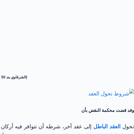
(الشرقاوي بند 50 وأنظر حجازي بند 484 وانظر السنهوري بند 306 وما بعده- الصدة بند 271 ، عبد الرحيم بند 257 ، مرقص بند 241)
وقد قضت محكمة النقض بأن
حول
العقد الباطل
إلى عقد آخر، شرطه أن تتوافر فيه أركان ع