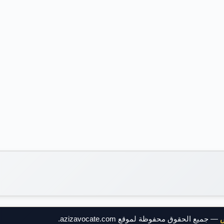
ض
— جميع الحقوق محفوظة لموقع azizavocate.com.