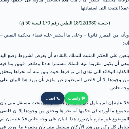
عقلا النتيجة التى استفادتها.
(جلسة 18/12/1980 الطعن رقم 170 لسنة 50 ق)
وبأنه من المقرر قانونا – وعلى ما أستقر عليه قضاء محكمة النقض –
أنه:
يتعين على الحكم المثبت للتملك بالتقادم أن يعرض لشروط وضع اليد
وهى أن يكون مقرونا بنية التملك مستمرا هادئا وظاهرا فيبين بما فيه
الكفاية الوقائع التى تؤدى إلى توافرها بحيث يبين منه أنه تحراها وتحقق
من وجودها إلا أن قاضى الموضوع غير ملزم بأن يورد هذا البيان على
وجه خاص.
💬 واتساب
📞 اتصال
فلا عليه إن لم يتناول كل ركن من هذه الأركان ببحث مستقل متى بأن
مجموع ما أورده فى حكمها أنه تحراها وتحقق من وجودها إلا ان قاضى
الموضوع غير ملزم بأن يورد هذا البيان على وجه خاص فلا عليه إن لم
يتناول كل ركن من هذه الأركان مستقل متى بأن مجموع ما اورده فى