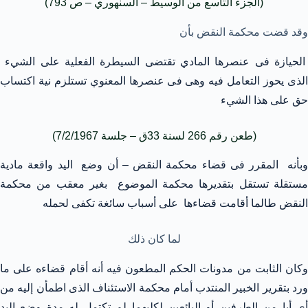
(الجزء التاسع من الوسيط – السنهوري – ص 793)
وقد قضت محكمة النقض بأن
الحيازة فى عنصرها المادي تقتضى السيطرة الفعلية على الشيء
الذى يحوز التعامل فيه وهى فى عنصرها المعنوي تستلزم نية اكتساب
حق على هذا الشيء
(طعن رقم 266 لسنة 33ق – جلسة 7/2/1967)
وبأنه المقرر فى قضاء محكمة النقض – أن وضع اليد واقعة مادية
مستقلة تستقل بتقديرها محكمة الموضوع بغير معقب من محكمة
النقض طالما أقامت قضاءها على أسباب سائغة تكفى لحمله
لما كان ذلك
وكان الثابت من مدونات الحكم المطعون فيه أنه أقام قضاءه على ما
ورد بتقرير الخبير المنتدب أمام محكمة الاستئناف الذى اطمأن إليه من
أي أيا من الطرفين أو البائعين لكليهما لم تكتمل له مدة وضع اليد