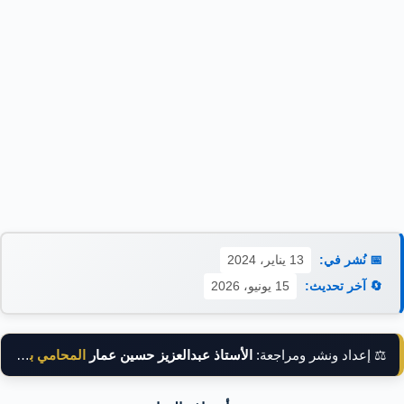
📅 نُشر في:
13 يناير، 2024
🔄 آخر تحديث:
15 يونيو، 2026
⚖️ إعداد ونشر ومراجعة:
الأستاذ عبدالعزيز حسين عمار
المحامي بالنقض