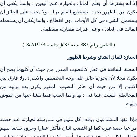
إلا أنه يشترط أن يعلم المالك بالحيازة علم اليقين ، وإنمـا يكفي أن
تكون من الظهور بحيث يستطيع العلم بهـا ، ولا يجب على الحائز أن
يستعمل الشيء فى كل الأوقات دون انقطاع ، وإنما يكفي أن يستعمله
المالك فى العادة ، وعلى فترات متقاربة منتظمة .
( الطعن رقم 387 سنه 37 ق جلسة 8/2/1973 )
الحيازة للمال الشائع وشرط الظهور
الحصة الشائعة فى عقار كالنصيب المفرز من حيث أن كليهما يصح أن
يكون محلا لأن يحوزه حائز على وجه التخصيص والانفراد .ولا فارق بين
الاثنين إلا من حيث أن حائز النصيب المفرز يكون يده برئيه من
المخالطة ليست عيبا فى ذاتها وإنما العيب فيما ينشا عنها من غموض
وإبهام
فإذا اتفق المشتاعون ووقف كل منهم فى ممارسته لحيازته عند حصته
مراعيا حصة غيره كما لو اغتصب اثنان فأكثر عقارا وحزوه شائعا بينهم
جاعلين لكل منهم حصة فيه جاز أن يتملكوه بالتقادم سواء اشتركوا في