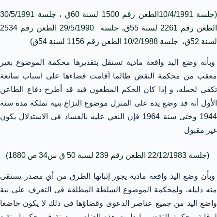
(جلسة 10/4/1991الطعن رقم 1500 لسنة 60ق ، جلسة 30/5/1991
الطعن رقم 2261 لسنة 55ق، جلسة 29/5/1990 الطعن رقم 2534
لسنة 52ق، جلسة 10/2/1988 الطعن رقم 1156 لسنة 54ق)
وبأنه وضع اليد واقعة مادية تستقل بتقديرها محكمة الموضوع بغير
معقب من محكمة النقض طالما أقامت قضاءها على اسباب سائغة
تكفى لحمله، و إذا كان الحكم المطعون فيد قد أطرح دفاع الطاعن
الأول أنه قد وضع يده على المنزل موضوع النزاع بنية تملكه مدة سنة
1944 وحتى سنة 1964 فإن النعي عليه بالفساد فى الاستدلال يكون
غير مقبول
(جلسة 22/12/1983 الطعن رقم 239 لسنة 50 ق س34 ص 1880)
وبأن وضع اليد واقعة مادية يجوز إثباتها الطرق من أي مصدر يستقى
منه دليله، ولمحكمة الموضوع السلطة المطلقة فى التعرف على نية
واضع اليد من جميع عناصر الدعوى وقضاؤها فى ذلك لا يكون خاضعا
لرقابة محكمة النقض ما دامت هذه العناصر مدونة فى حكمها وتقيد