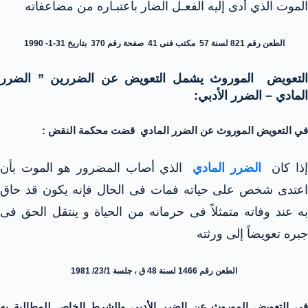
الموت الذي أدى إليه الفعـل الضار باعتبـاره من مضاعفاته
الطعن رقم 821 لسنة 57 مكتب فنى 41 صفحة رقم 370 بتاريخ 31-1- 1990
التعويض الموروث يشمل التعويض عن الضررين ” الضرر
المادي – الضرر الأدبي:
في التعويض الموروث عن الضرر المادي قضت محكمة النقض :
ذا كان
الضرر المادي
الذي أصاب المضرور هو الموت بأن
اعتدى شخص على حياته فمات فى الحال فإنه يكون قد حاق
به عند وفاته متمثلاً فى حرمانه من الحياة و ينتقل الحق فى
جبره تعويضاً إلى ورثته
الطعن رقم 1466 لسنة 48 ق ، جلسة 23/1/ 1981
في التعويض الموروث عن الضرر الأدبي والشرط الخاص للمطالبة به