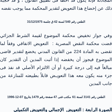
المجادلة فإنه يكون قد أخطأ فى تطبيق القانون ، و قد حجبه
ذلك عن إخضاع هذا التعويض لتقدير المحكمة مما يوجب نقضه
الطعن رقم 540 لسنة 42 ق جلسة 31/12/1975
وفي جواز تخفيض محكمة الموضوع لقيمة الشرط الجزائي
قضت محكمة النقض المصرية : التعويض الاتفاقي وفقاً لما
تقضى به المادة 224 من القانون المدني يخضع لتقدير قاضى
الموضوع فيجوز أن يخفضه إذا أثبت المدين أن التقدير كان
مبالغاً فيه إلى درجة كبيرة أو أن الالتزام الأصلي قد نفذ فى
جزء منه يكون معه هذا التعويـض قابلاً بطبيعته للمنازعة من
جانب المدين
الطعن رقم 3141 لسنة 61 مكتب فنى 47 صفحة رقم 1479 بتاريخ 07-12-1996
الصورة الرابعة : التعويض الإجمالي والتعويض التكميلي