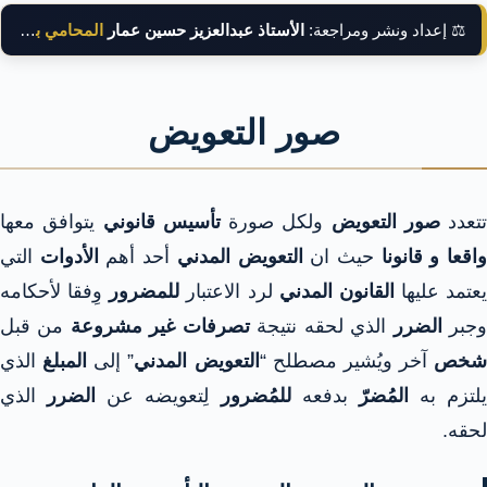
⚖️ إعداد ونشر ومراجعة:
الأستاذ عبدالعزيز حسين عمار
المحامي بالنقض
صور التعويض
تتعدد
صور التعويض
ولكل صورة
تأسيس قانوني
يتوافق معها
اقعا و قانونا
حيث ان
التعويض المدني
أحد أهم
الأدوات
التي
يعتمد عليها
القانون المدني
لرد الاعتبار
للمضرور
وِفقا لأحكامه
جبر
الضرر
الذي لحقه نتيجة
تصرفات غير مشروعة
من قبل
شخص
آخر ويُشير مصطلح “
التعويض المدني
” إلى
المبلغ
الذي
يلتزم به
المُضرّ
بدفعه
للمُضرور
لِتعويضه عن
الضرر
الذي
لحقه.