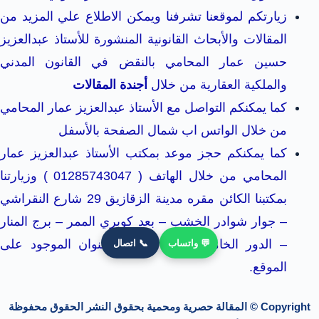
زيارتكم لموقعنا تشرفنا ويمكن الاطلاع علي المزيد من
المقالات والأبحاث القانونية المنشورة للأستاذ عبدالعزيز
حسين عمار المحامي بالنقض في القانون المدني
والملكية العقارية من خلال
أجندة المقالات
كما يمكنكم التواصل مع الأستاذ عبدالعزيز عمار المحامي
من خلال الواتس اب شمال الصفحة بالأسفل
كما يمكنكم حجز موعد بمكتب الأستاذ عبدالعزيز عمار
المحامي من خلال الهاتف ( 01285743047 ) وزيارتنا
بمكتبنا الكائن مقره مدينة الزقازيق 29 شارع النقراشي
– جوار شوادر الخشب – بعد كوبري الممر – برج المنار
– الدور الخامس زيارة مكتبنا بالعنوان الموجود على
💬 واتساب
📞 اتصال
الموقع.
Copyright © المقالة حصرية ومحمية بحقوق النشر الحقوق محفوظة