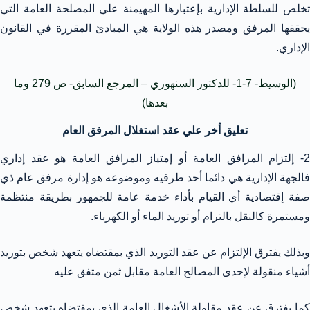
تخلص للسلطة الإدارية بإعتبارها المهيمنة علي المصلحة العامة التي
يحققها المرفق ومصدر هذه الولاية هي المبادئ المقررة في القانون
الإداري.
(الوسيط- 7-1- للدكتور السنهوري – المرجع السابق- ص 279 وما
بعدها)
تعليق أخر علي عقد استغلال المرفق العام
2- إلتزام المرافق العامة أو إمتياز المرافق العامة هو عقد إداري
فالجهة الإدارية هي دائما أحد طرفيه وموضوعه هو إدارة مرفق عام ذي
صفة إقتصادية أي القيام بأداء خدمة عامة للجمهور بطريقة منتظمة
ومستمرة كالنقل بالترام أو توريد الماء أو الكهرباء.
وبذلك يفترق الإلتزام عن عقد التوريد الذي بمقتضاه يتعهد شخص بتوريد
أشياء منقولة لإحدى المصالح العامة مقابل ثمن متفق عليه
كما يفترق عن عقد مقاولة الأشغال العامة الذي بمقتضاه يتعهد شخص