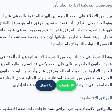
وقد قضت المحكمة الإدارية العليا بأن
يبين من الاطلاع على العقد المبرم بين الهيئة المدعية والمدعى عليها –
وهو العقد محل النزاع – أنه قصد به تسيير مرفق عام هو مرفق العلاج
فهو عقد تقديم خدمات لمرفق عام إذ تلتزم بموجبه المدعى عليه لقاء
تحمل الهيئة بنفقات تعليمها وإيوائها أن تلحق بخدمة مستشفاها لمدة
الخمس السنوات التالية لإتمام دراستها .
وهذا الشرط فى حد ذاته يعد من الشروط الاستثنائية غير المألوفة فى
عقود القانون الخاص وبالتالى فإن العقد يكون قد اتسم بالطابع المميز
للعقود الإدارية من حيث اتصاله بمرفق عام وأخذه بأسلوب القانون
العام فيما تضمن من شروط استثنائية وبهذه المثابة تدخل المنازعة
المتعلقة به فى دائرة اختصاص مجلس الدولة بهيئة قضاء إدارى
💬 واتساب
📞 اتصال
المرافق الإقتصادية :
والمرافق الاقتصادية به هى مرافق تسد حاجات ذات صفة اقتصادية ،