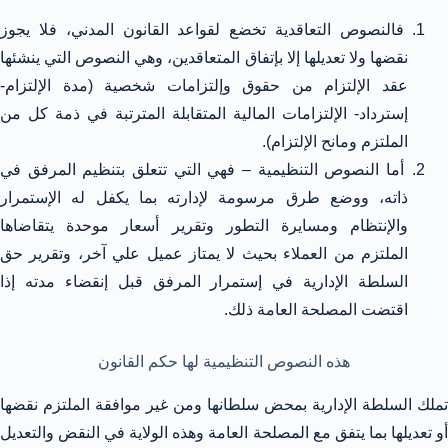
فالنصوص التعاقدية تخضع لقواعد القانون المدني، فلا يجوز
نقضها ولا تعديلها إلا بإتفاق المتعاقدين، وهي النصوص التي ينشئها
عقد الإلتزام من حقوق وإلتزامات شخصية (مدة الإلتزام-
إسترداد- الإلتزامات المالية المتقابلة المترتبة في ذمة كل من
الملتزم ومانح الإلتزام).
أما النصوص التنظيمية – فهي التي تتعلق بتنظيم المرفق في
ذاته، ووضع طرق مرسومة لإدارته بما يكفل له الإستمرار
والإنتظام ومسايرة التطور وتقرير أسعار موحدة يتقاضاها
الملتزم من العملاء بحيث لا يمتاز عميل علي آخر، وتقرير حق
السلطة الإدارية في إستمرار المرفق قبل إنقضاء مدته إذا
اقتضت المصلحة العامة ذلك.
هذه النصوص التنظيمية لها حكم القانون
تملك السلطة الإدارية بمحض سلطانها ومن غير موافقة الملتزم نقضها
أو تعديلها بما يتفق مع المصلحة العامة وهذه الولاية في النقض والتعديل