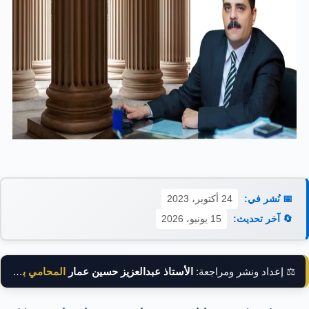
📅 نُشر في:
24 أكتوبر، 2023
🔄 آخر تحديث:
15 يونيو، 2026
⚖️ إعداد ونشر ومراجعة:
الأستاذ عبدالعزيز حسين عمار
المحامي بالنقض