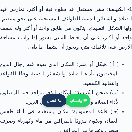
1- الكنيسة: مبنى مستقل قد تعلوه قبة أو أكثر، تمارس فيه
الصلاة والشعائر الدينية للطوائف المسيحية على نحو منتظم،
ولها الشكل التقليدى، يتكون من طابق واحد أو أكثر وله سقف
واحد أو أكثر، على أن يحاط المبنى بسور إذا زادت مساحة
الأرض على ثلاثمائة متر، ويجوز أن يشمل ما يلى:
( أ ) هيكل أو منبر: المكان الذى يقوم فيه رجال الدين
المختصون بأداء الصلاة والشعائر الدينية وفقًا للقواعد
والتقاليد الكنسية.
(ب) صحن الكنيسة: المكان الذى يتواجد فيه المصلون
💬 واتساب
📞 اتصال
لأداء الصلاة والشعائر الدينية مع رجال الدين.
(جـ) قاعة المعمودية: مكان يستخدم فى أداء طقس
العماد، ويكون مزودًا بالمرافق من ماء وكهرباء وصرف
صحى، وغيرها من المرافق.