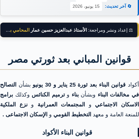
🔄 آخر تحديث:
15 يونيو، 2026
⚖️ إعداد ونشر ومراجعة:
الأستاذ عبدالعزيز حسين عمار
المحامي بالنقض
قوانين المباني بعد ثورتي مصر
كواد
قوانين البناء بعد ثورة 25 يناير و 30 يونيو
بشأن
التصالح
ي مخالفات البناء
وبشأن
بناء
و
ترميم الكنائس
وكذلك
برامج
لاسكان الاجتماعي
و
المجتمعات العمرانية
و
نزع الملكية
للمنعة العامة و معهد
التخطيط القومي
و
الإسكان الاجتماعى .
قوانين البناء الأكواد