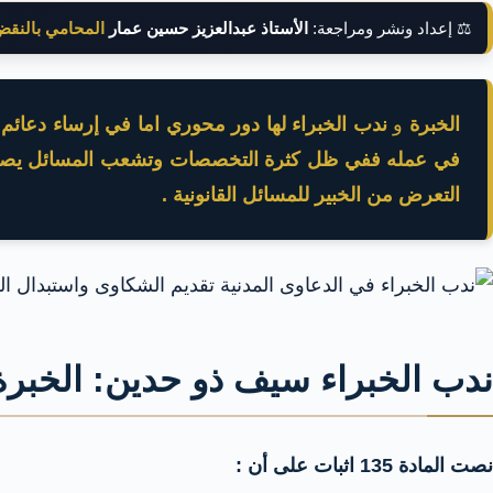
⚖️ إعداد ونشر ومراجعة:
الأستاذ عبدالعزيز حسين عمار
المحامي بالنق
الخبرة
و
ندب الخبراء لها دور محوري اما في إرساء دعائم ا
في عمله ففي ظل كثرة التخصصات وتشعب المسائل يصبح أمر 
التعرض من الخبير للمسائل القانونية .
ندب الخبراء سيف ذو حدين: الخبرة 
نصت المادة 135 اثبات على أن :