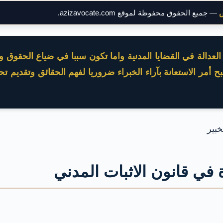
ض
— جميع الحقوق محفوظة لموقع azizavocate.com.
لعدالة في القضايا المدنية واما تكون سببا في ضياع الحقوق وفق
الاستعانة بآراء الخبراء ضروريا لفهم الحقائق وتقديم تحليل
في قانون الاثبات المدني