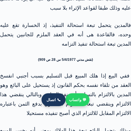
عليه وذلك طبقا لقواعد الإثراء بلا سبب
فالمدين يتحمل تبعة استحالة التنفيذ، إذ الخسارة تقع عليه
وحده، فالقاعدة هى أنه في العقد الملزم للجانبين يتحمل
المدين تبعة استحالة تنفيذ التزامه
(نقض مدني 5/4/1977 س 28 ص 909)
ففي البيع إذا هلك المبيع قبل التسليم بسبب أجنبي انفسخ
العقد من تلقاء نفسه بحكم القانون إذ يستحيل على البائع وهو
المدين بالالتزام بالتسليم أن ينفذ التزامه وبالتالي ينقضي هذا
💬 واتساب
📞 اتصال
الالتزام وينقضي تبعا له التزام المشتري بدفع الثمن باعتباره
الالتزام المقابل للالتزام الذي أصبح تنفيذه مستحيلا
وبذلك يتحمل البائع تبعة هذا الهلاك بمعنى أنه يخسر المبيع