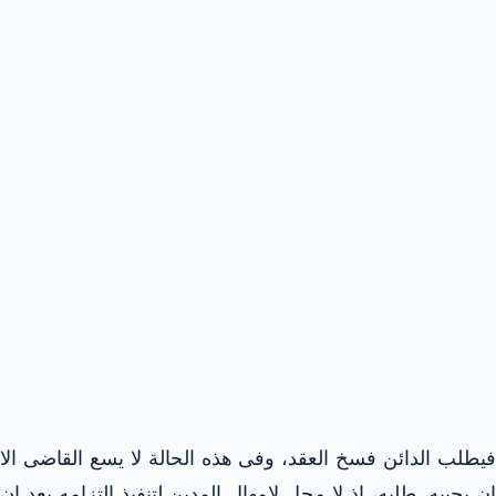
فيطلب الدائن فسخ العقد، وفى هذه الحالة لا يسع القاضى الا
ان يجيبه طلبه، اذ لا محل لإمهال المدين لتنفيذ التزامه بعد ان