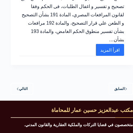
تصحيح و تفسير و اغفال الطلبات، فى الحكم وفقا
لقانون المرافعات المصري، المادة 191 بشأن التصحيح
و الطعن علي قرار التصحيح، والمادة 192 مرافعات
بشأن تفسير منطوق الحكم الغامض، والمادة 193
بشأن…
اقرأ المزيد
الإجراءات
القانونية
السليمة
في
صيغ
السابق
التالي
تصحيح
تفسير
اغفال
مكتب عبدالعزيز حسين عمار للمحاماة
لحماية
متخصصون في قضايا التركات والملكية العقارية والقانون المدني.
موقفك