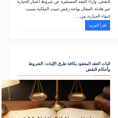
النقض، وأراء الفقه المستقرة عن شروط اعتبار الحيازة
غير هادئة. المقال يواجه رفض تثبيت الملكية بسبب
انتفاء الحيازة، من…
اقرأ المزيد
كيفية
إعداد
صيغة
استئناف
رفض
اثبات العقد المفقود بكافة طرق الإثبات: الشروط
تثبيت
وأحكام النقض
وتجنب
أسباب
الرفض
أمام
المحكمة