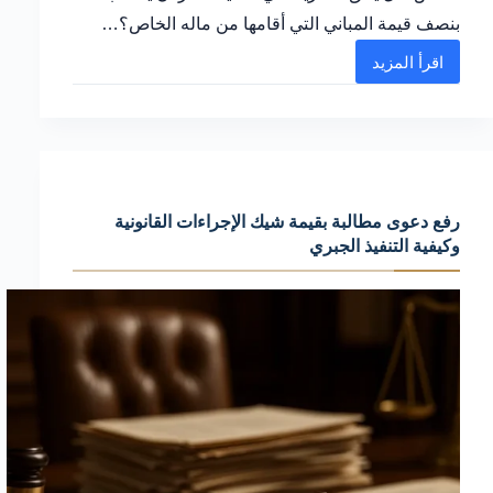
بنصف قيمة المباني التي أقامها من ماله الخاص؟…
اقرأ المزيد
شرح
عملي
لـ
المطالبة
بنصف
رفع دعوى مطالبة بقيمة شيك الإجراءات القانونية
قيمة
وكيفية التنفيذ الجبري
المباني
وأهم
الأخطاء
التي
يجب
تجنبها