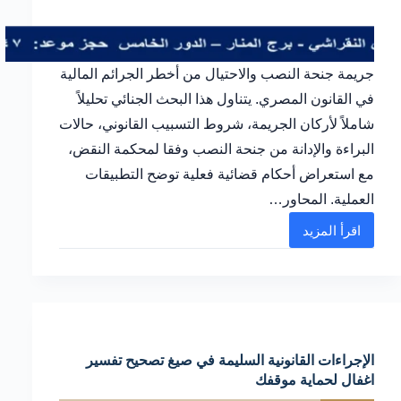
جريمة جنحة النصب والاحتيال من أخطر الجرائم المالية
في القانون المصري. يتناول هذا البحث الجنائي تحليلاً
شاملاً لأركان الجريمة، شروط التسبيب القانوني، حالات
البراءة والإدانة من جنحة النصب وفقا لمحكمة النقض،
مع استعراض أحكام قضائية فعلية توضح التطبيقات
العملية. المحاور…
اقرأ المزيد
شرح
عملي
لـ
جنحة
النصب
الإجراءات القانونية السليمة في صيغ تصحيح تفسير
الاحتيال
اغفال لحماية موقفك
البراءة