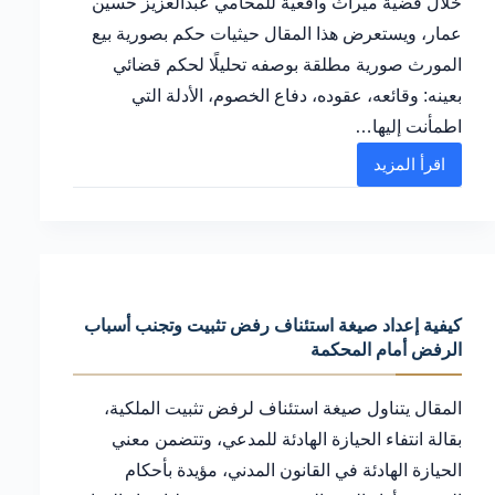
خلال قضية ميراث واقعية للمحامي عبدالعزيز حسين
عمار، ويستعرض هذا المقال حيثيات حكم بصورية بيع
المورث صورية مطلقة بوصفه تحليلًا لحكم قضائي
بعينه: وقائعه، عقوده، دفاع الخصوم، الأدلة التي
اطمأنت إليها…
اقرأ المزيد
حيثيات
حكم
الصورية
المطلقة
لبيع
كيفية إعداد صيغة استئناف رفض تثبيت وتجنب أسباب
المورث
الرفض أمام المحكمة
لوارث:
تحليل
المقال يتناول صيغة استئناف لرفض تثبيت الملكية،
قضائي
بقالة انتفاء الحيازة الهادئة للمدعي، وتتضمن معني
الحيازة الهادئة في القانون المدني، مؤيدة بأحكام