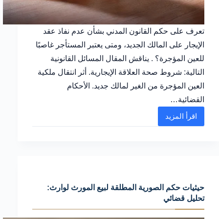
تعرف على حكم القانون المدني بشأن عدم نفاذ عقد
الإيجار على المالك الجديد، ومتى يعتبر المستأجر غاصبًا
للعين المؤجرة؟ . يناقش المقال المسائل القانونية
التالية: شروط صحة العلاقة الإيجارية. أثر انتقال ملكية
العين المؤجرة من الغير لمالك جديد. الأحكام
القضائية…
اقرأ المزيد
بطلان
وعدم
نفاذ
عقد
الإيجار
حيثيات حكم الصورية المطلقة لبيع المورث لوارث:
لصدوره
تحليل قضائي
من
غير