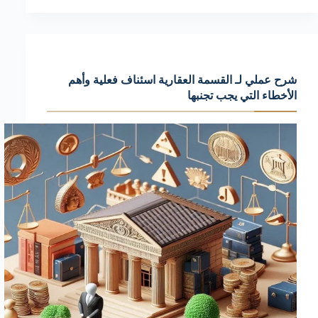
دعوى
مطالبة
بقيمة
شيك
شرح عملي لـ القسمة العقارية اسئناف فعلية وأهم
الإجراءات
الأخطاء التي يجب تجنبها
القانونية
وكيفية
التنفيذ
الجبري