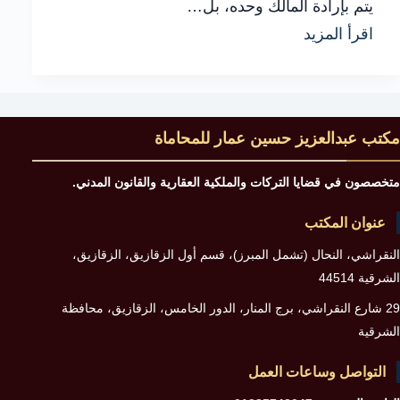
يتم بإرادة المالك وحده، بل…
شرح
اقرأ المزيد
عملي
لـ
شروط
مكتب عبدالعزيز حسين عمار للمحاماة
اخلاء
المستأجر
متخصصون في قضايا التركات والملكية العقارية والقانون المدني.
الإيجار
عنوان المكتب
وأهم
النقراشي، النحال (تشمل المبرز)، قسم أول الزقازيق، الزقازيق،
الأخطاء
الشرقية 44514
التي
29 شارع النقراشي، برج المنار، الدور الخامس، الزقازيق، محافظة
يجب
الشرقية
تجنبها
التواصل وساعات العمل