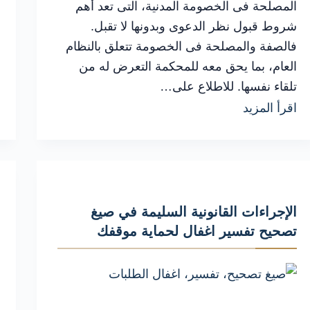
المصلحة فى الخصومة المدنية، التى تعد أهم
شروط قبول نظر الدعوى وبدونها لا تقبل.
فالصفة والمصلحة فى الخصومة تتعلق بالنظام
العام، بما يحق معه للمحكمة التعرض له من
تلقاء نفسها. للاطلاع على…
الأسباب
اقرأ المزيد
والإجراءات
القانونية
في
أحكام
الإجراءات القانونية السليمة في صيغ
النقض
تصحيح تفسير اغفال لحماية موقفك
عن
الصفة
قبل
فوات