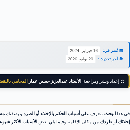
📅 نُشر في:
16 فبراير، 2024
🔄 آخر تحديث:
20 يوليو، 2026
⚖️ إعداد ونشر ومراجعة:
الأستاذ عبدالعزيز حسين عمار
المحامي بالنق
ي هذا
البحث
نتعرف علي
أسباب الحكم بالإخلاء أو الطرد
و بصفتك
مست
إخلائك
أو
طردك
من مكان الإقامة وفيما يلي بعض
الأسباب الأكثر شيوع