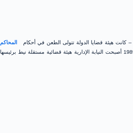
ئها – كانت هيئة قضايا الدولة تتولى الطعن في أحكام
المحاكم
ومباشرة إجراءاته أمام المحكمة الإدارية العليا نيابة عن هيئة النيابة الإدارية – بعد العمل بالقانون رقم 12 لسنة 1989 أصبحت النيابة الإدارية هيئة قضائية مستقلة نيط برئيسها