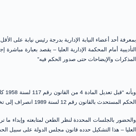
التأديبية أمام المحكمة الإدارية العليا – يقصد بعبارة مباشرة
المذكرات والإيضاحات حتى صدور الحكم فيه”
بأنه “قبل تعديل المادة 4 من القانون رقم 117 لسنة 1958 كانت النيابة الإدارية تمار سلطة الطعن أمام المحكمة الإدارية العليا في أحكام المحاكم
الحكم المستحدث بالقانون رقم 12 لسنة 1989 انصراف إلى تخول النيابة الإدارية التقرير بالطعن في الأحكام المشار إليها أمام المحكمة الإدارية العليا
والحضور بالجلسات المحددة لنظر الطعن لمتابعته وإبداء ما ترا
العليا – هذا التشكيل حدده قانون مجلس الدولة على سبيل الح