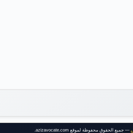
ض
— جميع الحقوق محفوظة لموقع azizavocate.com.