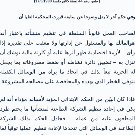
( طعن رقم 44 لسنة 45ق جلسة 17/5/1980)
وفي حكم آخر لا يقل وضوحا عن سابقه قررت المحكمة العليا أن
لصاحب العمل قانوناً السلطة في تنظيم منشأته باعتبار أنه
هوالمالك لها والمسئول عن إدارتها ولا معقب على تقديره إذا
رأى – لأزمة اقتصادية ظهر أثرها عليه أو كارثة مالية توشك أن
تنزل به – تضييق دائرة نشاطه أو ضغط مصروفاته بما يجعل
له الحرية تبعاً لذلك في اتخاذ ما يراه من الوسائل الكفيلة
بتوقي الخطر الذي يهدده والمحافظة على مصالحه المشروعة
فإذا كان البيّن من الحكم الابتدائي المؤيد لأسبابه مؤداه أنه لم
يكن في إعادة تنظيم الشركة الطاعنة لمنشآتها ما يحتم طرد
المطعون عليه من عمله – فجادل الحكم بذلك الشركة
الطاعنة في الوسائل التي تتخذها لإعادة تنظيم عملها توقياً لما