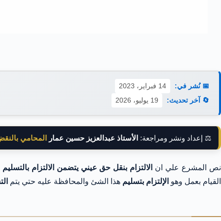
📅 نُشر في:
14 فبراير، 2023
🔄 آخر تحديث:
19 يوليو، 2026
⚖️ إعداد ونشر ومراجعة:
الأستاذ عبدالعزيز حسين عمار
المحامي بالنق
ص المشرع علي ان
الالتزام بنقل حق عيني يتضمن الالتزام بالتسليم
و
القيام بعمل وهو
الإلتزام بتسليم
هذا الشئ والمحافظة عليه حتي يتم
الت