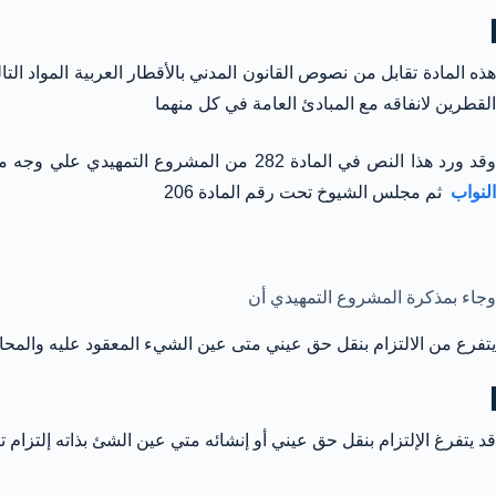
ذه المادة تقابل من نصوص القانون المدني بالأقطار العربية المواد التالية المادة 209 ليبي و 7
القطرين لانفاقه مع المبادئ العامة في كل منهما
قد ورد هذا النص في المادة 282 من المشروع التمهيدي علي وجه مطابق لما استقر عليه في التقنين المدني الجديد ، ووافقت عليه لجنة المراجعة تحت رقم المادة 212 من المشروع النهائي ثم وافق
النواب
ثم مجلس الشيوخ تحت رقم المادة 206
وجاء بمذكرة المشروع التمهيدي أن
يتفرع من الالتزام بنقل حق عيني متى عين الشيء المعقود عليه والمحافظة
قد يتفرغ الإلتزام بنقل حق عيني أو إنشائه متي عين الشئ بذاته إلتزام