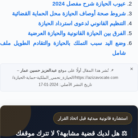
عيوب الحيازة شرح مفصل 2024
شروط صحة أوصاف الحيازة محل الحماية القضائية
التنظيم القانوني لدعوى استرداد الحيازة
الفرق بين الحيازة القانونية والحيازة العرضية
وضع اليد سبب التملك بالحيازة والتقادم الطويل ملف
شامل
×
📌 نُشر هذا المقال أولًا على موقع
عبدالعزيز حسين عمار
–
https://azizavocate.com/الحيازة_تحمي_الملكية-حماية-الحيازة/
تاريخ النشر الأصلي: 2024-01-17
استشارة قانونية مبدئية قبل اتخاذ القرار
⚖️ هل لديك قضية مشابهة؟ لا تترك موقفك