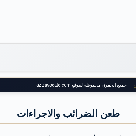
ض
— جميع الحقوق محفوظة لموقع azizavocate.com.
طعن الضرائب والاجراءات