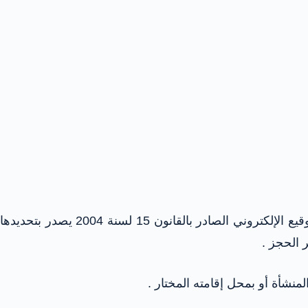
يكون للإعلان المرسل بكتاب موصى عليه مصحوباً بعلم الوصول أو بأي وسيلة إلكترونية لها الحجية في إثبات وفقاً لقانون التوقيع الإلكتروني الصادر بالقانون 15 لسنة 2004 يصدر بتحديدها
 الحجز .
منشأة أو بمحل إقامته المختار .