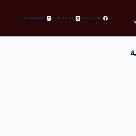
INSTAGRAM
X (TWITTER)
FACEBOOK
ا
ة