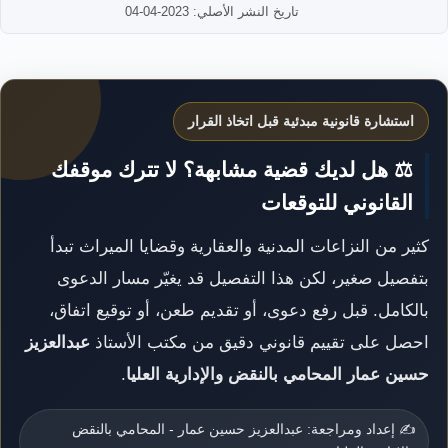
تاريخ النشر الأصلي: 2023-04-04
استشارة قانونية مبدئية قبل اتخاذ القرار
⚖️ هل لديك قضية مشابهة؟ لا تترك موقفك
القانوني للتوقعات
كثير من النزاعات المدنية والعقارية وقضايا الميراث تبدأ
بتفصيل صغير، لكن هذا التفصيل قد يغيّر مسار الدعوى
بالكامل. قبل رفع دعوى، أو تقديم طعن، أو توقيع اتفاق،
احصل على تقييم قانوني دقيق من مكتب الأستاذ
عبدالعزيز
حسين عمار المحامي بالنقض والإدارية العليا
.
✍️ إعداد ومراجعة: عبدالعزيز حسين عمار - المحامي بالنقض