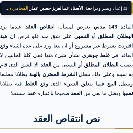
⚖️ إعداد ونشر ومراجعة:
الأستاذ عبدالعزيز حسين عمار
المحامي بالنقض
المادة
143 مدني
تعرض لمسألة
انتقاص العقد
عندما يرد
لبطلان المطلق
أو
النسبى
على شق منه فلو فرض ان
هبة
اقترنت بشرط غير مشروع أو ان بيعا ورد على عدة اشياء وقع
لعاقد فى
غلط جوهرى
بشأن شيء منها ففي كلتا الحالتين لا
صيب
البطلان المطلق
أو النسبى من
العقد
الا الشق الذى قام
ه سببه وعلى ذلك يبطل
الشرط المقترن بالهبة
بطلانا مطلقا
يبطل
البيع
فيما يتعلق الشيء الذى وقع
الغلط
فيه بطلانا
نسبيا
ويظل ما بقى من
العقد
صحيحا باعتباره
عقد
مستقلا
نص انتقاص العقد