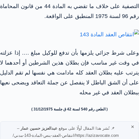
التصفية على خلاف ما تقضي به المادة 44 من قانون المحاماة
رقم 96 لسنة 1975 المنطبق على الواقعة.
وعلى شرط جزائي يلزمها بأن تدفع للوكيل مبلغ …. إذا عزلته
في وقت غير مناسب فإن بطلان هذين الشرطين أو أحدهما لا
يترتب عليه بطلان العقد كله مادامت هي نفسها لم تقم الدليل
على أن الشق الباطل لا ينفصل عن جملة التعاقد ويضحى نعيها
ببطلان العقد في غير محله
( الطعن رقم 540 لسنة 42 ق جلسة 31/12/1975 )
×
📌 نُشر هذا المقال أولًا على موقع
عبدالعزيز حسين عمار
–
https://azizavocate.com/انتقاص-العقد-بنص-المادة-143-مدني/