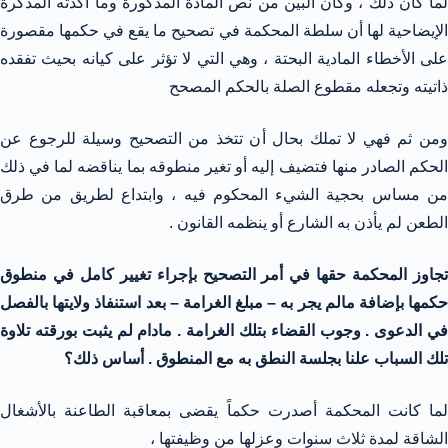
لما كان ذلك ، وكان البين من نص المادة المذكورة وما أكدته المذكرة
الإيضاحية لها أن سلطة المحكمة في تصحيح ما يقع في حكمها مقصورة
على الأخطاء المادية البحتة ، وهي التي لا تؤثر على كيانه بحيث تفقده
ذاتيته وتجعله مقطوع الصلة بالحكم المصحح
ومن ثم فهي لا تملك بحال أن تتخذ من التصحيح وسيلة للرجوع عن
الحكم الصادر منها فتضيف إليه أو تغير منطوقه بما يناقضه لما في ذلك
من مساس بحجية الشيء المحكوم فيه ، وابتداع لطريق من طرق
الطعن لم يأذن به الشارع أو ينظمه القانون .
تجاوز المحكمة حقها في أمر التصحيح بإجراء تغيير كامل في منطوق
حكمها بإضافة مالم يجر به – مبلغ الغرامة – بعد استنفاذ ولايتها بالفصل
في الدعوى . وجوب القضاء بتلك الغرامة . مادام لم يثبت بورقته تلاوة
تلك السباب علنا بجلسة النطق به مع المنطوق . أساس ذلك؟
لما كانت المحكمة أصدرت حكماً يقضى بمعاقبة الطاعنة بالأشغال
الشاقة لمدة ثلاث سنوات وعزلها من وظيفتها ،