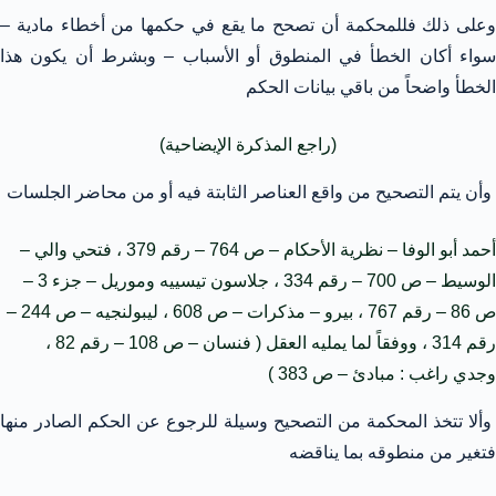
وعلى ذلك فللمحكمة أن تصحح ما يقع في حكمها من أخطاء مادية –
سواء أكان الخطأ في المنطوق أو الأسباب – وبشرط أن يكون هذا
الخطأ واضحاً من باقي بيانات الحكم
(راجع المذكرة الإيضاحية)
وأن يتم التصحيح من واقع العناصر الثابتة فيه أو من محاضر الجلسات
أحمد أبو الوفا – نظرية الأحكام – ص 764 – رقم 379 ، فتحي والي –
الوسيط – ص 700 – رقم 334 ، جلاسون تيسييه وموريل – جزء 3 –
ص 86 – رقم 767 ، بيرو – مذكرات – ص 608 ، ليبولنجيه – ص 244 –
رقم 314 ، ووفقاً لما يمليه العقل ( فنسان – ص 108 – رقم 82 ،
وجدي راغب : مبادئ – ص 383 )
وألا تتخذ المحكمة من التصحيح وسيلة للرجوع عن الحكم الصادر منها
فتغير من منطوقه بما يناقضه