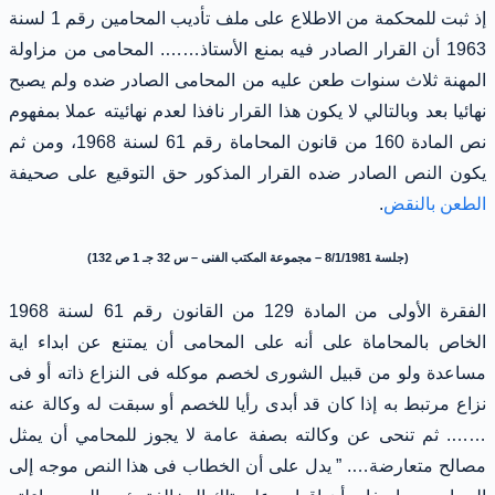
إذ ثبت للمحكمة من الاطلاع على ملف تأديب المحامين رقم 1 لسنة
1963 أن القرار الصادر فيه بمنع الأستاذ……. المحامى من مزاولة
المهنة ثلاث سنوات طعن عليه من المحامى الصادر ضده ولم يصبح
نهائيا بعد وبالتالي لا يكون هذا القرار نافذا لعدم نهائيته عملا بمفهوم
نص المادة 160 من قانون المحاماة رقم 61 لسنة 1968، ومن ثم
يكون النص الصادر ضده القرار المذكور حق التوقيع على صحيفة
الطعن بالنقض
.
(جلسة 8/1/1981 – مجموعة المكتب الفنى – س 32 جـ 1 ص 132)
الفقرة الأولى من المادة 129 من القانون رقم 61 لسنة 1968
الخاص بالمحاماة على أنه على المحامى أن يمتنع عن ابداء اية
مساعدة ولو من قبيل الشورى لخصم موكله فى النزاع ذاته أو فى
نزاع مرتبط به إذا كان قد أبدى رأيا للخصم أو سبقت له وكالة عنه
……. ثم تنحى عن وكالته بصفة عامة لا يجوز للمحامي أن يمثل
مصالح متعارضة…. ” يدل على أن الخطاب فى هذا النص موجه إلى