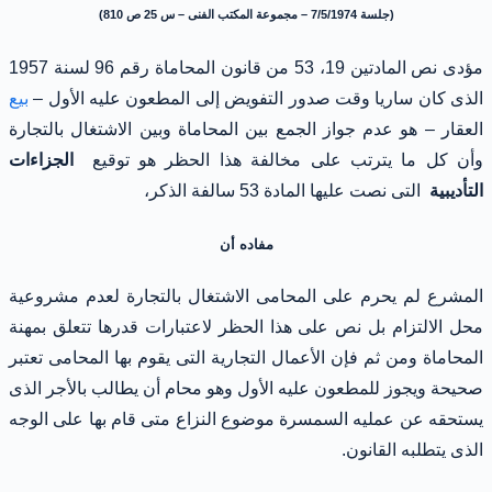
(جلسة 7/5/1974 – مجموعة المكتب الفنى – س 25 ص 810)
مؤدى نص المادتين 19، 53 من قانون المحاماة رقم 96 لسنة 1957
الذى كان ساريا وقت صدور التفويض إلى المطعون عليه الأول –
بيع
العقار – هو عدم جواز الجمع بين المحاماة وبين الاشتغال بالتجارة
وأن كل ما يترتب على مخالفة هذا الحظر هو توقيع
الجزاءات
التأديبية
التى نصت عليها المادة 53 سالفة الذكر،
مفاده أن
المشرع لم يحرم على المحامى الاشتغال بالتجارة لعدم مشروعية
محل الالتزام بل نص على هذا الحظر لاعتبارات قدرها تتعلق بمهنة
المحاماة ومن ثم فإن الأعمال التجارية التى يقوم بها المحامى تعتبر
صحيحة ويجوز للمطعون عليه الأول وهو محام أن يطالب بالأجر الذى
يستحقه عن عمليه السمسرة موضوع النزاع متى قام بها على الوجه
الذى يتطلبه القانون.