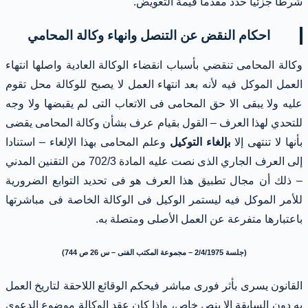
شرطا جزئيا حدد مقدما قيمة التعويض.
احكام النقض عن التنصل وانهاء وكالة المحامي
وكالة المحامى تنقضي بأسباب انقضاء الوكالة العادية واصلها انتهاء
العمل الموكل فيه لأنه بعد انتهاء العمل لا يصبح للوكالة محل تقوم
عليه ولا يبقى الا حق المحامى فى الاتعاب التى لم يقبضها ولا وجه
للتحدي لهذا العرف – القول بقيام عرف بشأن وكالة المحامى يقضى
بأنها لا تنتهى إلا
بإلغاء التوكيل
وعلم المحامى بهذا الإلغاء – استنادا
إلى العرف الجاري الذى نصت عليه المادة 702/3 من التقنين المدني
– ذلك أن مجال تطبيق هذا العرف هو فى تحديد التوابع الضرورية
للأمر الموكل فيه ليستمر الوكيل فى الوكالة الخاصة فى مباشرتها
باعتبارها متفرعة عن العمل الأصلى ومتصلة به.
(جلسة 2/4/1975 – مجموعة المكتب الفنى – س 26 ص 744)
القانون يسرى بأثر فورى مباشر فيحكم الوقائع اللاحقة لتاريخ العمل
به دون السابقة الا بنص خاص، وإذا كان عقد الوكالة موضوع الدعوى