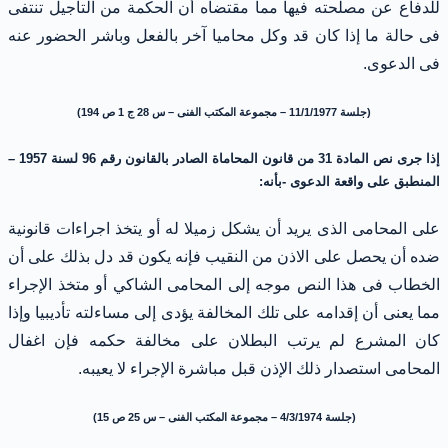
للدفاع عن مصلحته فيها مما مقتضاه أن الحكمة من التأجيل تنتفى
فى حالة ما إذا كان قد وكل محاميا آخر بالفعل وباشر الحضور عنه
فى الدعوى.
(جلسة 11/1/1977 – مجموعة المكتب الفنى – س 28 ج 1 ص 194)
إذا جرى نص المادة 31 من قانون المحاماة الصادر بالقانون رقم 96 لسنة 1957 –
المنطبق على واقعة الدعوى -بأنه:
على المحامى الذى يريد أن يشكل زميلا له أو يتخذ اجراءات قانونية
ضده أن يحصل على الاذن من النقيب فإنه يكون قد دل بذلك على أن
الخطاب فى هذا النص موجه إلى المحامى الشاكي أو متخذ الإجراء
مما يعنى أن إقدامه على تلك المخالفة يؤدى إلى مساءلته تأديبيا وإذا
كان المشرع لم يرتب البطلان على مخالفة حكمه فإن اغفال
المحامى استصدار ذلك الإذن قبل مباشرة الإجراء لا يعيبه.
(جلسة 4/3/1974 – مجموعة المكتب الفنى – س 25 ص 15)