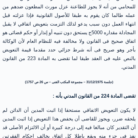
للمحامي من أنه لا يجوز للطاعنة عزل مورث المطعون ضدهم من
عمله طالما كان يقوم به طبقا للأصول القانونية فإذا عزلته قبل
انتهاء العمل دون سبب يدعو لذلك التزمت بتعويض اتفاقي لا يقبل
المجادلة مقداره 5000ج يستحق دون تنبيه أو إنذار أو حكم قضائى هو
اتفاق صحيح فى القانون ولا مخالفة فيه للنظام العام لأن الوكالة
بأجر وهو صريح فى أنه شرط جزائي حدد مقدما قيمة التعويض
بالنص عليه فى العقد طبقا لما تقضى به المادة 223 من القانون
المدني.
(جلسة 31/12/1975 – مجموعة المكتب الفنى – س 26 ص 1757)
تقضى المادة 224 من القانون المدني بأنه :
لا يكون التعويض الاتفاقي مستحقا إذا اثبت المدين أن الدائن لم
يلحقه ضرر، ويجوز للقاضى أن يخفض هذا التعويض إذا اثبت المدين
أن التقدير كان مبالغا فيه إلى درجة كبيرة أو أن الالتزام الأصلى قد
نفذ فى جزء منه ويقع باطلا كل اتفاق يخالف احكام الفقرتين