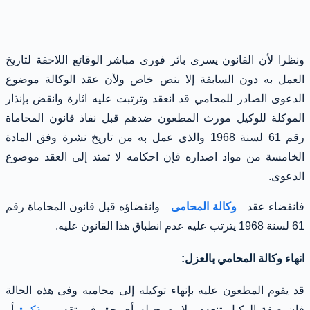
ونظرا لأن القانون يسرى باثر فورى مباشر الوقائع اللاحقة لتاريخ
العمل به دون السابقة إلا بنص خاص ولأن عقد الوكالة موضوع
الدعوى الصادر للمحامي قد انعقد وترتبت عليه اثارة وانقض بإنذار
الموكلة للوكيل مورث المطعون ضدهم قبل نفاذ قانون المحاماة
رقم 61 لسنة 1968 والذى عمل به من تاريخ نشرة وفق المادة
الخامسة من مواد اصداره فإن احكامه لا تمتد إلى العقد موضوع
الدعوى.
فانقضاء عقد
وكالة المحامى
وانقضاؤه قبل قانون المحاماة رقم
61 لسنة 1968 يترتب عليه عدم انطباق هذا القانون عليه.
انهاء وكالة المحامي بالعزل:
قد يقوم المطعون عليه بإنهاء توكيله إلى محاميه وفى هذه الحالة
فإن صفة الوكيل تنعدم ولا يصبح له أي حق فى تقديم
مذكرة
أو