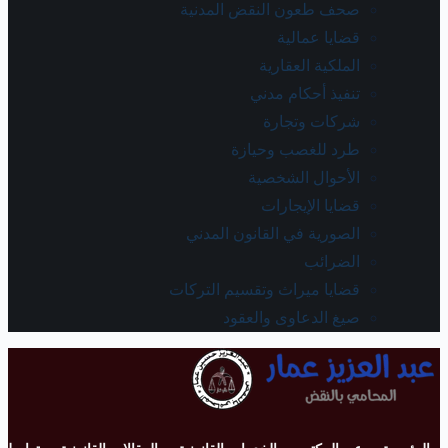
صحف طعون النقض المدنية
قضايا عمالية
الملكية العقارية
تنفيذ أحكام مدني
شركات وتجارة
طرد للغصب وحيازة
الأحوال الشخصية
قضايا الإيجارات
الصورية في القانون المدني
الضرائب
قضايا ميراث وتقسيم التركات
صيغ الدعاوى والعقود