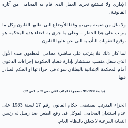
الإداري ولا تستتبع تجريد العمل الذى قام به المحامى من آثاره
القانونية .
ولا تنال من ضمته متى تم وفقا للأوضاع التى تطلبها القانون وكل ما
يترتب على هذا الحظر – وعلى ما جرى به قضاء هذه المحكمة هو
توقيع العقوبات التأديبية التى نص عليها القانون.
لما كان ذلك فلا يترتب على مباشرة محامى المطعون ضده الأول
الذى شغل منصب مستشار بإدارة قضايا الحكومة إجراءات الدعوى
أمام المحكمة الابتدائية بالبطلان سواء فى اجراءاتها او الحكم الصادر
فيها.
(جلسة 9/5/1988 – مجموعة المكتب الفنى – س 39 جـ 1 ص 92)
الجزاء المترتب بمقتضى احكام القانون رقم 17 لسنة 1983 على
عدم استئذان المحامى الموكل فى رفع الطعن ضد زميل له رئيس
النقابة الفرعية لا يتعلق بالنظام العام.