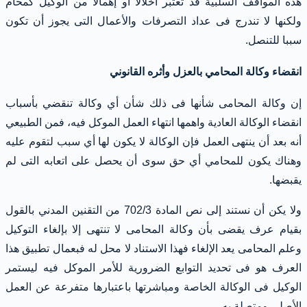
هذه المواقف السلبية قد تعتبر اخلالا أو إهمالا من الوكيل كمحام
ولكنها لا تندرج فى عداد التصرفات والأعمال التى يجوز أن تكون
سببا للتنصل.
انقضاء وكالة المحامي بالعزل وأثره القانوني
إن وكالة المحامى شأنها فى ذلك شأن أي وكالة تنقضي بأسباب
انقضاء الوكالة العادية واهمها انتهاء العمل الموكل فيه، فمن الطبيعي
أنه بعد أن ينتهى العمل فإن الوكالة لا يكون لها أي سبب لتقوم عليه
وهناك يكون للمحامي أي حق سوى أن يحصل على اتعابه التى لم
يقبضها.
ولا يكن أن نستند إلى نص المادة 702/3 من التقنين المدني بالقول
بقيام عرف يقضى بأن وكالة المحامى لا تنتهى إلا بإلغاء التوكيل
وعلم المحامى يعد الإلغاء فهذا الاستناد لا محل له فبعمال تطبيق هذا
العرف هو فى تحديد التوابع الضرورية للأمر الموكل فيه ليستمر
الوكيل فى الوكالة الخاصة ومباشرتها باعتبارها متفرعة عن العمل
الأصلى ومتصلة به.