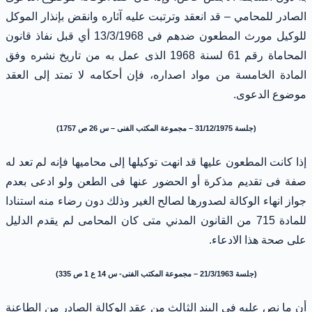
الصادر للمحامي – قد انعقد وترتبت عليه آثاره وانقض بإنذار الموكل
للوكيل مورث المطعون ضدهم فى 13/3/1968 أي قبل نفاذ قانون
المحاماة رقم 61 لسنة 1968 الذى عمل به من تاريخ نشره وفق
المادة الخامسة من مواد اصداره، فإن أحكامه لا تمتد إلى العقد
موضوع الدعوى.
(جلسة 31/12/1975 – مجموعة المكتب الفنى – س 26 ص 1757)
إذا كانت المطعون عليها قد انهت توكيلها إلى محاميها فإنه لم تعد له
صفة فى تقديم مذكرة أو الحضور عنها فى الطعن ولو ادعى بعدم
جواز انهاء الوكالة لصدورها لصالح الغير وذلك دون رضاء منه استنادا
للمادة 715 من القانون المدني متى كان المحامى لم يقدم الدليل
على صحة هذا الادعاء.
(جلسة 21/3/1963 – مجموعة المكتب الفنى- س 14 ع 1 ص 335)
أن ما نص عليه فى البند الثالث من عقد الوكالة الصادر من الطاعنة