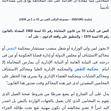
المحامى مما مفاده أن اقدامه على تلك المخالفة يؤدى إلى مساءلته
تأديبياً.
(جلسة 25/6/1981 – مجموعة المكتب الفنى س 32 جـ 2 ص 1939)
النص فى المادة 53 من قانون المحاماة رقم 61 لسنة 1968 المعدلة بالقانون
رقم 65 لسنة 1970 – والمطبق على واقعة الدعوى – على أنه :
لا يجوز لمن ولى الوزارة أو شغل منصب مستشار بمحكمة
النقض
أو
محاكم الاستئناف أو مجلس الدولة أو إدارة قضايا الحكومة أو من فى
درجته فى النيابة العامة أو النيابة الإدارية أن يمارس المحاماة إلا
امام
محكمة النقض
والمحكمة الإدارية العليا ومحاكم الاستئناف
ومحاكم الجنايات ومحكمة القضاء الإداري ولا يسرى هذا الحظر على
المحامين المقيدين لدى غير هذه المحاكم وقت صدور هذا القانون”
يدل على أن الشارع لم يضع شرطا من شروط صحة العمل الذى
يقوم به المحامى الذى كان يعمل بالجهات الواردة بالنص بل اصدر
اليه امراً لا تعدو مخالفته أن تكون مهنية تقع تحت طائلة الجزاء