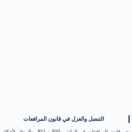
التنصل والعزل في قانون المرافعات
نص قانون المرافعات فى المادتين 810 و 811 والمنظم لأحكام