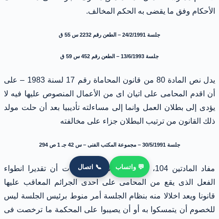
الأحكام وفق ما يقضى به الحكم المخالف.
جلسة 24/2/1991 – الطعن رقم 2232 س 55 ق
جلسة 13/6/1993 – الطعن رقم 452 س 59 ق
يدل نص المادة 80 من قانون المحاماة رقم 17 لسنة 1983 – على
أن اقدم المحامى على اتيان اى من الأعمال المنصوص عليها فيه لا
يؤدى إلى بطلان العمل وانما إلى مساءلته تأديبيا بعد أن حلت مولد
ذلك القانون من ترتيب البطلان جزاء على مخالفته
جلسة 30/5/1991 – مجموعة المكتب الفنى – س 42 جـ 1 ص 294
💬 واتساب
📞 اتصال
مفاد المادتين 104، 106 من قانون المرافعات أن تقديرا انطواء
الفعل الذى يقع من المحامى على احدى الجرائم المعاقب عليها
قانونا ويعد اخلالا منه بنظام الجلسة أمر منوط برئيس الجلسة ليس
للخصوم أن يتمسكوا به أو أن يصيبوا على المحكمة ما ترخصت فى