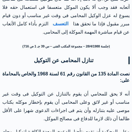
أتعابه فقد وجب ألا يكون الموكل متعسفا فى استعمال حقه فلا
يسوغ له عزل الوكيل المحامى فى وقت غير مناسب أو دون قيام
مبرر مقبول فإذا ما تحقق هذا
التعسف
التزم بأداء كامل الأتعاب
عن قيام مباشرة المهمة الموكلة إلى المحامى.
(جلسة 28/4/1988 – مجموعة المكتب الفنى – س 39 جـ 1 ص 716)
تنازل المحامى عن التوكيل
نصت المادة 135 من القانون رقم 61 لسنة 1968 والخاص بالمحاماة
على:
أنه لا يحق للمحامي أن يقوم بالتنازل عن التوكيل فى وقت غير
مناسب أو غير لائق وعلى المحامى أن يقوم بإخطار موكله بكتاب
موصى عليه بتنازله وأن يتم فى اجراءات الدعوى شهرا على الأقل
طالما أن ذلك لازما للدفاع فى مصالح الموكل.
وعلى المحكمة أن تقوم بتأجيل الدعوى المعدة الكافية لتوكيل محام