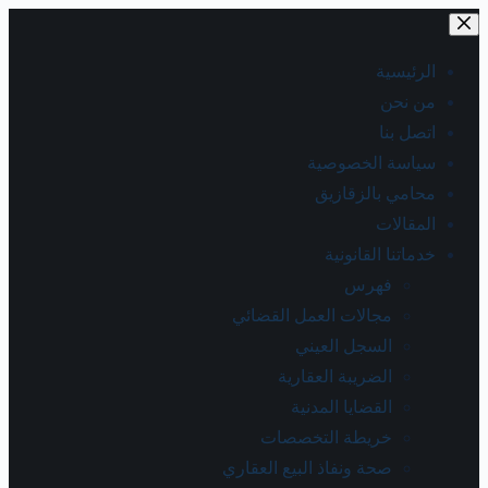
الرئيسية
من نحن
اتصل بنا
سياسة الخصوصية
محامي بالزقازيق
المقالات
خدماتنا القانونية
فهرس
مجالات العمل القضائي
السجل العيني
الضريبة العقارية
القضايا المدنية
خريطة التخصصات
صحة ونفاذ البيع العقاري