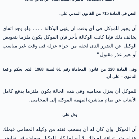
النص فى المادة 715 من القانون المدني على:
أن يجوز للموكل فى أي وقت ان ينهى الوكالة …… ولو وجد اتفاق
يخالف ذلك فإذا كانت الوكالة بأجر فإن الموكل يكون ملزما بتعويض
الوكيل عن الضرر الذى لحقه من جراء عزله فى وقت غير مناسب
أو بغير عذر مقبول “
وفى المادة 120 من قانون المحاماة رقم 61 لسنة 1968 الذى يحكم واقعة
الدعوى – على أن:
للموكل أن يعزل محاميه وفى هذه الحالة يكون ملتزما بدفع كامل
الأتعاب عن تمام مباشرة المهمة الموكلة إلى المحامى .
يدل على
أن الموكل وإن كان له أن يسحب ثقته من وكيله المحامى فيملك
عزله متى تراءى له ذلك إلا أنه لما كان للوكيل مصلحه فى تقاضى