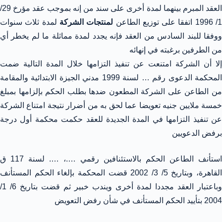
العقد المبرم بينهما لمدة أخرى على سند من إنه بموجب عقد مؤرخ 29/
/ 1996 اتفقا على توزيع الطاعن
لمنتجات الشركة
لمدة ثلاث سنوات
ووفقا للبند السادس من العقد فإنه يجدد لمدة مماثلة ما لم يخطر أي
من الطرفين برغبته في إنهائه
إلا أن الشركة امتنعت عن تنفيذ التزامها خلال المدة التالية ضمت
المحكمة الدعوى رقم … لسنة 1999 مدني الجيزة الابتدائية والمقامة
من الطاعن على الشركة المطعون ضدها بطلب الحكم بإلزامها بمبلغ
خمسة ملايين جنيه تعويضا عما لحق به من أضرار نتيجة امتناع الشركة
عن تنفيذ التزامها في المدة الجديدة للعقد حكمت محكمة أول درجة
برفض الدعويين
استأنف الطاعن الحكم بالاستئنافين رقمي ….، …. لسنة 117 ق
القاهرة، وبتاريخ 5/ 3/ 2002 قضت المحكمة بإلغاء الحكم المستأنف
وباعتبار العقد مجددا لمدة أخرى ويندب خبير ثم قضت بتاريخ 6/ 1/
2004 بتأييد الحكم المستأنف في شأن رفض التعويض