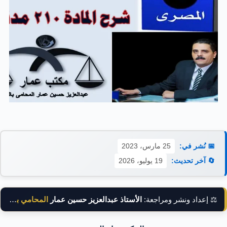
📅 نُشر في:
25 مارس، 2023
🔄 آخر تحديث:
19 يوليو، 2026
⚖️ إعداد ونشر ومراجعة:
الأستاذ عبدالعزيز حسين عمار
المحامي بالنقض