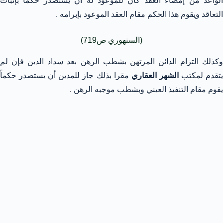
الواعد من إمضاء العقد كان للموعود له أن يستصدر حكماً بإثبات
التعاقد ويقوم هذا الحكم مقام العقد الموعود بإبرامه .
(السنهوري ص719)
وكذلك التزام الدائن المرتهن بشطب الرهن بعد سداد الدين فإن لم
تقدم لمكتب
الشهر العقاري
مقرا بذلك جاز للمدين أن يستصدر حكماً
يقوم مقام التنفيذ العيني وبشطب موجبه الرهن .