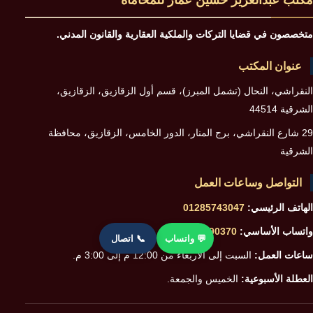
متخصصون في قضايا التركات والملكية العقارية والقانون المدني.
عنوان المكتب
النقراشي، النحال (تشمل المبرز)، قسم أول الزقازيق، الزقازيق،
الشرقية 44514
29 شارع النقراشي، برج المنار، الدور الخامس، الزقازيق، محافظة
الشرقية
التواصل وساعات العمل
الهاتف الرئيسي:
01285743047
واتساب الأساسي:
01228890370
💬 واتساب
📞 اتصال
ساعات العمل:
السبت إلى الأربعاء من 12:00 م إلى 3:00 م.
العطلة الأسبوعية:
الخميس والجمعة.